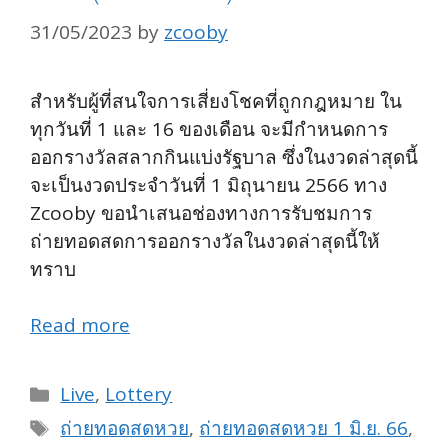
31/05/2023
by
zcooby
สำหรับผู้ที่สนใจการเสี่ยงโชคที่ถูกกฎหมาย ใน
ทุกวันที่ 1 และ 16 ของเดือน จะมีกำหนดการ
ออกรางวัลสลากกินแบ่งรัฐบาล ซึ่งในงวดล่าสุดนี้
จะเป็นงวดประจำวันที่ 1 มิถุนายน 2566 ทาง
Zcooby ขอนำเสนอช่องทางการรับชมการ
ถ่ายทอดสดการออกรางวัลในงวดล่าสุดนี้ให้
ทราบ
Read more
Categories
Live
,
Lottery
Tags
ถ่ายทอดสดหวย
,
ถ่ายทอดสดหวย 1 มิ.ย. 66
,