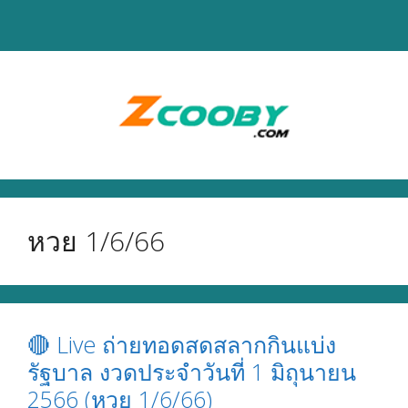
Skip
to
content
หวย 1/6/66
🔴 Live ถ่ายทอดสดสลากกินแบ่ง
รัฐบาล งวดประจำวันที่ 1 มิถุนายน
2566 (หวย 1/6/66)