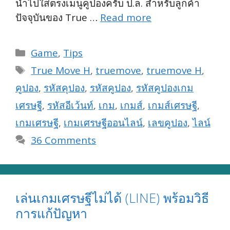
นำไปใส่ตรงเมนูคูปองครับ ป.ล. สำหรับลูกค้า
ปัจจุบันของ True …
Read more
Categories
Game
,
Tips
Tags
True Move H
,
truemove
,
truemove H
,
คูปอง
,
รหัสคุปอง
,
รหัสคูปอง
,
รหัสคูปองเกม
เศรษฐี
,
รหัสอีเว้นท์
,
เกม
,
เกมส์
,
เกมส์เศรษฐี
,
เกมเศรษฐี
,
เกมเศรษฐีออนไลน์
,
เลขคูปอง
,
ไลน์
36 Comments
เล่นเกมเศรษฐีไม่ได้ (LINE) พร้อมวิธี
การแก้ปัญหา