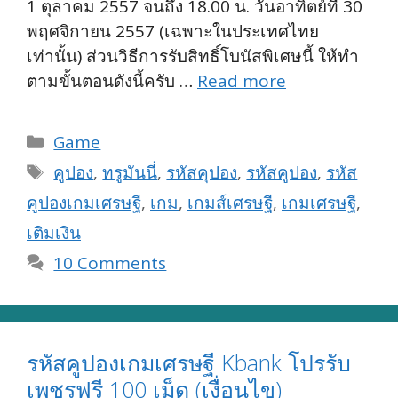
1 ตุลาคม 2557 จนถึง 18.00 น. วันอาทิตย์ที่ 30
พฤศจิกายน 2557 (เฉพาะในประเทศไทย
เท่านั้น) ส่วนวิธีการรับสิทธิ์โบนัสพิเศษนี้ ให้ทำ
ตามขั้นตอนดังนี้ครับ …
Read more
Categories
Game
Tags
คูปอง
,
ทรูมันนี่
,
รหัสคุปอง
,
รหัสคูปอง
,
รหัส
คูปองเกมเศรษฐี
,
เกม
,
เกมส์เศรษฐี
,
เกมเศรษฐี
,
เติมเงิน
10 Comments
รหัสคูปองเกมเศรษฐี Kbank โปรรับ
เพชรฟรี 100 เม็ด (เงื่อนไข)