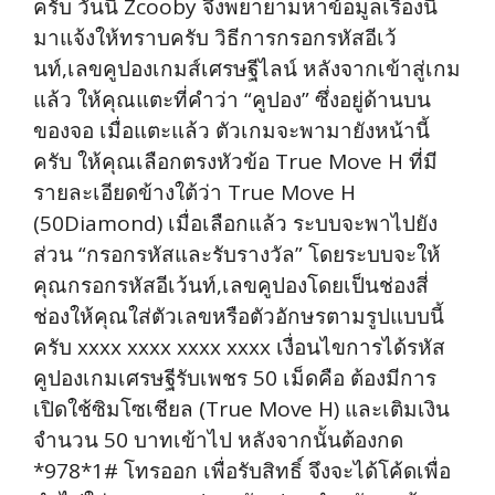
ครับ วันนี้ Zcooby จึงพยายามหาข้อมูลเรื่องนี้
มาแจ้งให้ทราบครับ วิธีการกรอกรหัสอีเว้
นท์,เลขคูปองเกมส์เศรษฐีไลน์ หลังจากเข้าสู่เกม
แล้ว ให้คุณแตะที่คำว่า “คูปอง” ซึ่งอยู่ด้านบน
ของจอ เมื่อแตะแล้ว ตัวเกมจะพามายังหน้านี้
ครับ ให้คุณเลือกตรงหัวข้อ True Move H ที่มี
รายละเอียดข้างใต้ว่า True Move H
(50Diamond) เมื่อเลือกแล้ว ระบบจะพาไปยัง
ส่วน “กรอกรหัสและรับรางวัล” โดยระบบจะให้
คุณกรอกรหัสอีเว้นท์,เลขคูปองโดยเป็นช่องสี่
ช่องให้คุณใส่ตัวเลขหรือตัวอักษรตามรูปแบบนี้
ครับ xxxx xxxx xxxx xxxx เงื่อนไขการได้รหัส
คูปองเกมเศรษฐีรับเพชร 50 เม็ดคือ ต้องมีการ
เปิดใช้ซิมโซเชียล (True Move H) และเติมเงิน
จำนวน 50 บาทเข้าไป หลังจากนั้นต้องกด
*978*1# โทรออก เพื่อรับสิทธิ์ จึงจะได้โค้ดเพื่อ