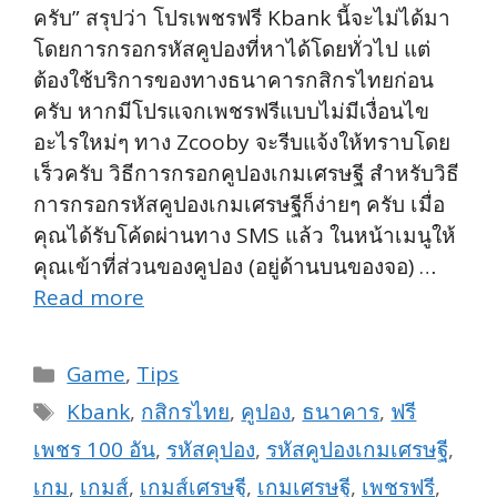
ครับ” สรุปว่า โปรเพชรฟรี Kbank นี้จะไม่ได้มา
โดยการกรอกรหัสคูปองที่หาได้โดยทั่วไป แต่
ต้องใช้บริการของทางธนาคารกสิกรไทยก่อน
ครับ หากมีโปรแจกเพชรฟรีแบบไม่มีเงื่อนไข
อะไรใหม่ๆ ทาง Zcooby จะรีบแจ้งให้ทราบโดย
เร็วครับ วิธีการกรอกคูปองเกมเศรษฐี สำหรับวิธี
การกรอกรหัสคูปองเกมเศรษฐีก็ง่ายๆ ครับ เมื่อ
คุณได้รับโค้ดผ่านทาง SMS แล้ว ในหน้าเมนูให้
คุณเข้าที่ส่วนของคูปอง (อยู่ด้านบนของจอ) …
Read more
Categories
Game
,
Tips
Tags
Kbank
,
กสิกรไทย
,
คูปอง
,
ธนาคาร
,
ฟรี
เพชร 100 อัน
,
รหัสคุปอง
,
รหัสคูปองเกมเศรษฐี
,
เกม
,
เกมส์
,
เกมส์เศรษฐี
,
เกมเศรษฐี
,
เพชรฟรี
,