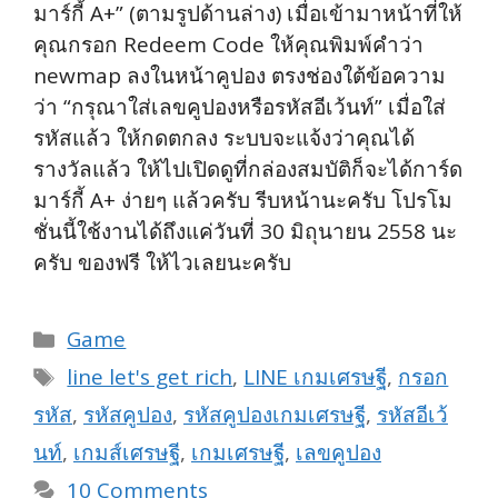
มาร์กี้ A+” (ตามรูปด้านล่าง) เมื่อเข้ามาหน้าที่ให้
คุณกรอก Redeem Code ให้คุณพิมพ์คำว่า
newmap ลงในหน้าคูปอง ตรงช่องใต้ข้อความ
ว่า “กรุณาใส่เลขคูปองหรือรหัสอีเว้นท์” เมื่อใส่
รหัสแล้ว ให้กดตกลง ระบบจะแจ้งว่าคุณได้
รางวัลแล้ว ให้ไปเปิดดูที่กล่องสมบัติก็จะได้การ์ด
มาร์กี้ A+ ง่ายๆ แล้วครับ รีบหน้านะครับ โปรโม
ชั่นนี้ใช้งานได้ถึงแค่วันที่ 30 มิถุนายน 2558 นะ
ครับ ของฟรี ให้ไวเลยนะครับ
Categories
Game
Tags
line let's get rich
,
LINE เกมเศรษฐี
,
กรอก
รหัส
,
รหัสคูปอง
,
รหัสคูปองเกมเศรษฐี
,
รหัสอีเว้
นท์
,
เกมส์เศรษฐี
,
เกมเศรษฐี
,
เลขคูปอง
10 Comments