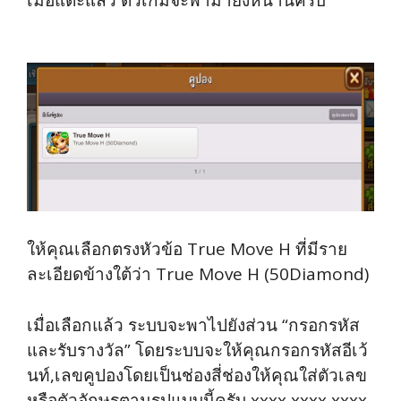
ให้คุณเลือกตรงหัวข้อ True Move H ที่มีราย
ละเอียดข้างใต้ว่า True Move H (50Diamond)
เมื่อเลือกแล้ว ระบบจะพาไปยังส่วน “กรอกรหัส
และรับรางวัล” โดยระบบจะให้คุณกรอกรหัสอีเว้
นท์,เลขคูปองโดยเป็นช่องสี่ช่องให้คุณใส่ตัวเลข
หรือตัวอักษรตามรูปแบบนี้ครับ xxxx xxxx xxxx