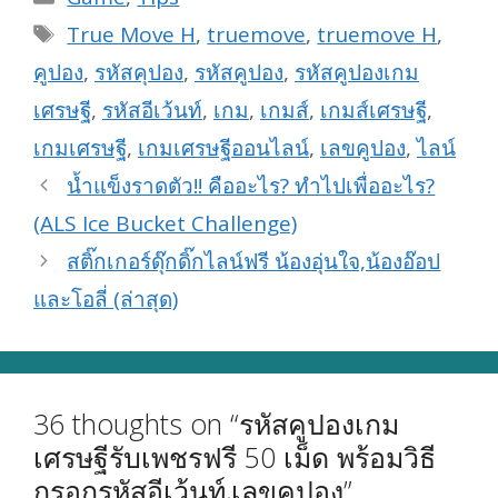
Tags
True Move H
,
truemove
,
truemove H
,
คูปอง
,
รหัสคุปอง
,
รหัสคูปอง
,
รหัสคูปองเกม
เศรษฐี
,
รหัสอีเว้นท์
,
เกม
,
เกมส์
,
เกมส์เศรษฐี
,
เกมเศรษฐี
,
เกมเศรษฐีออนไลน์
,
เลขคูปอง
,
ไลน์
น้ำแข็งราดตัว!! คืออะไร? ทำไปเพื่ออะไร?
(ALS Ice Bucket Challenge)
สติ๊กเกอร์ดุ๊กดิ๊กไลน์ฟรี น้องอุ่นใจ,น้องอ๊อป
และโอลี่ (ล่าสุด)
36 thoughts on “รหัสคูปองเกม
เศรษฐีรับเพชรฟรี 50 เม็ด พร้อมวิธี
กรอกรหัสอีเว้นท์,เลขคูปอง”