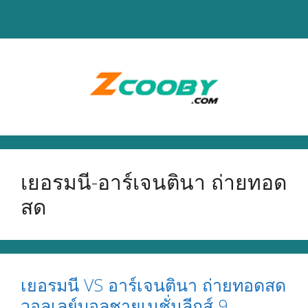
Skip
to
content
เยอรมนี-อาร์เจนตินา ถ่ายทอด
สด
เยอรมนี VS อาร์เจนตินา ถ่ายทอดสด
วอลเลย์บอลชายเนชั่นลีกส์ 9