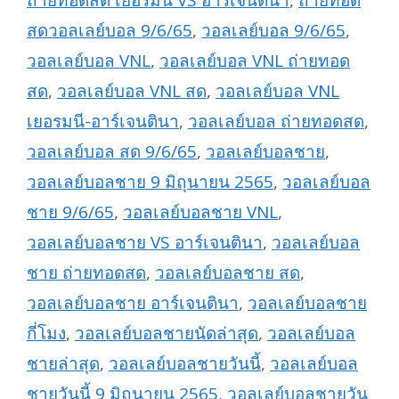
ถ่ายทอดสด เยอรมนี VS อาร์เจนตินา
,
ถ่ายทอด
สดวอลเลย์บอล 9/6/65
,
วอลเลย์บอล 9/6/65
,
วอลเลย์บอล VNL
,
วอลเลย์บอล VNL ถ่ายทอด
สด
,
วอลเลย์บอล VNL สด
,
วอลเลย์บอล VNL
เยอรมนี-อาร์เจนตินา
,
วอลเลย์บอล ถ่ายทอดสด
,
วอลเลย์บอล สด 9/6/65
,
วอลเลย์บอลชาย
,
วอลเลย์บอลชาย 9 มิถุนายน 2565
,
วอลเลย์บอล
ชาย 9/6/65
,
วอลเลย์บอลชาย VNL
,
วอลเลย์บอลชาย VS อาร์เจนตินา
,
วอลเลย์บอล
ชาย ถ่ายทอดสด
,
วอลเลย์บอลชาย สด
,
วอลเลย์บอลชาย อาร์เจนตินา
,
วอลเลย์บอลชาย
กี่โมง
,
วอลเลย์บอลชายนัดล่าสุด
,
วอลเลย์บอล
ชายล่าสุด
,
วอลเลย์บอลชายวันนี้
,
วอลเลย์บอล
ชายวันนี้ 9 มิถุนายน 2565
,
วอลเลย์บอลชายวัน