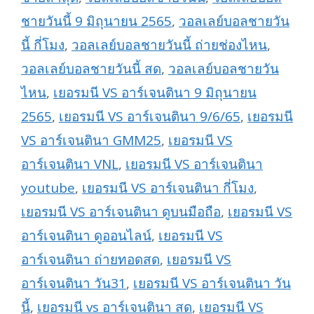
ชายวันนี้ 9 มิถุนายน 2565
,
วอลเลย์บอลชายวัน
นี้ กี่โมง
,
วอลเลย์บอลชายวันนี้ ถ่ายช่องไหน
,
วอลเลย์บอลชายวันนี้ สด
,
วอลเลย์บอลชายวัน
ไหน
,
เยอรมนี VS อาร์เจนตินา 9 มิถุนายน
2565
,
เยอรมนี VS อาร์เจนตินา 9/6/65
,
เยอรมนี
VS อาร์เจนตินา GMM25
,
เยอรมนี VS
อาร์เจนตินา VNL
,
เยอรมนี VS อาร์เจนตินา
youtube
,
เยอรมนี VS อาร์เจนตินา กี่โมง
,
เยอรมนี VS อาร์เจนตินา ดูบนมือถือ
,
เยอรมนี VS
อาร์เจนตินา ดูออนไลน์
,
เยอรมนี VS
อาร์เจนตินา ถ่ายทอดสด
,
เยอรมนี VS
อาร์เจนตินา วัน31
,
เยอรมนี VS อาร์เจนตินา วัน
นี้
,
เยอรมนี vs อาร์เจนตินา สด
,
เยอรมนี VS