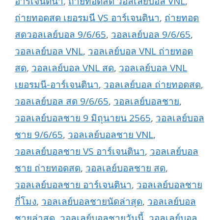
อาร์เจนตินา
,
ถ่ายทอดสด วอลเลย์บอล VNL
,
ถ่ายทอดสด เยอรมนี VS อาร์เจนตินา
,
ถ่ายทอด
สดวอลเลย์บอล 9/6/65
,
วอลเลย์บอล 9/6/65
,
วอลเลย์บอล VNL
,
วอลเลย์บอล VNL ถ่ายทอด
สด
,
วอลเลย์บอล VNL สด
,
วอลเลย์บอล VNL
เยอรมนี-อาร์เจนตินา
,
วอลเลย์บอล ถ่ายทอดสด
,
วอลเลย์บอล สด 9/6/65
,
วอลเลย์บอลชาย
,
วอลเลย์บอลชาย 9 มิถุนายน 2565
,
วอลเลย์บอล
ชาย 9/6/65
,
วอลเลย์บอลชาย VNL
,
วอลเลย์บอลชาย VS อาร์เจนตินา
,
วอลเลย์บอล
ชาย ถ่ายทอดสด
,
วอลเลย์บอลชาย สด
,
วอลเลย์บอลชาย อาร์เจนตินา
,
วอลเลย์บอลชาย
กี่โมง
,
วอลเลย์บอลชายนัดล่าสุด
,
วอลเลย์บอล
ชายล่าสุด
,
วอลเลย์บอลชายวันนี้
,
วอลเลย์บอล