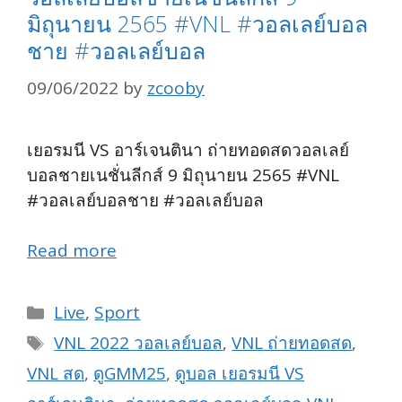
มิถุนายน 2565 #VNL #วอลเลย์บอล
ชาย #วอลเลย์บอล
09/06/2022
by
zcooby
เยอรมนี VS อาร์เจนตินา ถ่ายทอดสดวอลเลย์
บอลชายเนชั่นลีกส์ 9 มิถุนายน 2565 #VNL
#วอลเลย์บอลชาย #วอลเลย์บอล
Read more
Categories
Live
,
Sport
Tags
VNL 2022 วอลเลย์บอล
,
VNL ถ่ายทอดสด
,
VNL สด
,
ดูGMM25
,
ดูบอล เยอรมนี VS