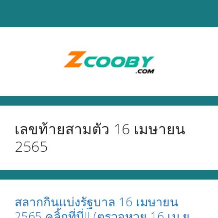
Skip
to
content
เลขท้ายสามตัว 16 เมษายน
2565
สลากกินแบ่งรัฐบาล 16 เมษายน
2565 คลิ้กที่นี่!! (ตรวจหวย 16 เม.ย.