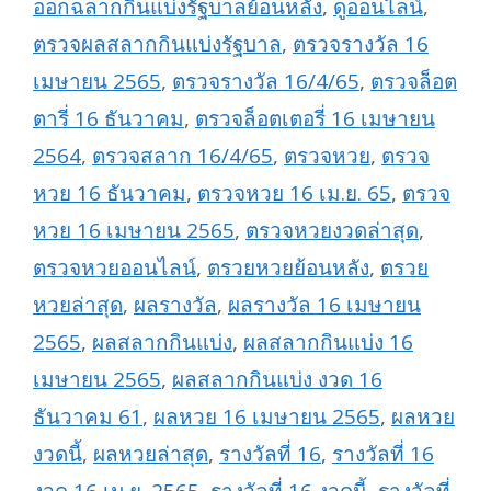
ออกฉลากกินแบ่งรัฐบาลย้อนหลัง
,
ดูออนไลน์
,
ตรวจผลสลากกินแบ่งรัฐบาล
,
ตรวจรางวัล 16
เมษายน 2565
,
ตรวจรางวัล 16/4/65
,
ตรวจล็อต
ตารี่ 16 ธันวาคม
,
ตรวจล็อตเตอรี่ 16 เมษายน
2564
,
ตรวจสลาก 16/4/65
,
ตรวจหวย
,
ตรวจ
หวย 16 ธันวาคม
,
ตรวจหวย 16 เม.ย. 65
,
ตรวจ
หวย 16 เมษายน 2565
,
ตรวจหวยงวดล่าสุด
,
ตรวจหวยออนไลน์
,
ตรวยหวยย้อนหลัง
,
ตรวย
หวยล่าสุด
,
ผลรางวัล
,
ผลรางวัล 16 เมษายน
2565
,
ผลสลากกินแบ่ง
,
ผลสลากกินแบ่ง 16
เมษายน 2565
,
ผลสลากกินแบ่ง งวด 16
ธันวาคม 61
,
ผลหวย 16 เมษายน 2565
,
ผลหวย
งวดนี้
,
ผลหวยล่าสุด
,
รางวัลที่ 16
,
รางวัลที่ 16