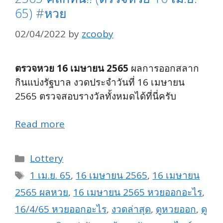
65) #หวย
02/04/2022
by
zcooby
ตรวจหวย 16 เมษายน 2565
ผลการออกสลาก
กินแบ่งรัฐบาล งวดประจำวันที่ 16 เมษายน
2565 ตรวจสอบรางวัลทั้งหมดได้ที่นี่ครับ
Read more
Categories
Lottery
Tags
1 เม.ย. 65
,
16 เมษายน 2565
,
16 เมษายน
2565 ผลหวย
,
16 เมษายน 2565 หวยออกอะไร
,
16/4/65 หวยออกอะไร
,
งวดล่าสุด
,
ดูหวยออก
,
ดู