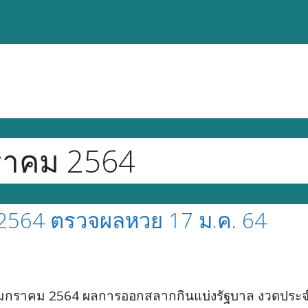
ราคม 2564
2564 ตรวจผลหวย 17 ม.ค. 64
 มกราคม 2564 ผลการออกสลากกินแบ่งรัฐบาล งวดประจำว