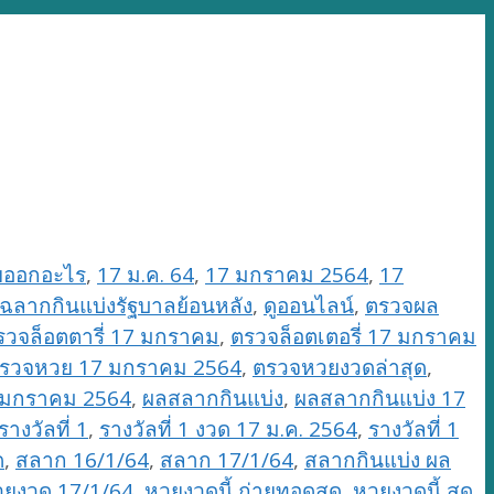
ยออกอะไร
,
17 ม.ค. 64
,
17 มกราคม 2564
,
17
ฉลากกินแบ่งรัฐบาลย้อนหลัง
,
ดูออนไลน์
,
ตรวจผล
รวจล็อตตารี่ 17 มกราคม
,
ตรวจล็อตเตอรี่ 17 มกราคม
รวจหวย 17 มกราคม 2564
,
ตรวจหวยงวดล่าสุด
,
 มกราคม 2564
,
ผลสลากกินแบ่ง
,
ผลสลากกินแบ่ง 17
รางวัลที่ 1
,
รางวัลที่ 1 งวด 17 ม.ค. 2564
,
รางวัลที่ 1
ด
,
สลาก 16/1/64
,
สลาก 17/1/64
,
สลากกินแบ่ง ผล
วยงวด 17/1/64
,
หวยงวดนี้ ถ่ายทอดสด
,
หวยงวดนี้ สด
,