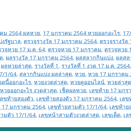
คม 2564 ผลหวย
,
17 มกราคม 2564 หวยออกอะไร
,
17
่งรัฐบาล
,
ตรวจรางวัล 17 มกราคม 2564
,
ตรวจรางวัล 
รวจหวย 17 ม.ค. 64
,
ตรวจหวย 17 มกราคม
,
ตรวจหวย 
ัล
,
ผลรางวัล 17 มกราคม 2564
,
ผลสลากกินแบ่ง
,
ผลสลา
,
ผลหวยล่าสุด
,
รางวัลที่ 1
,
รางวัลที่ 1 งวด 17 ม.ค. 2564
7/1/64
,
สลากกินแบ่ง ผลล่าสุด
,
หวย
,
หวย 17 มกราคม 
ดนี้ออกอะไร
,
หวยงวดล่าสุด
,
หวยดูออนไลน์
,
หวยล่าสุ
หวยออกอะไร งวดล่าสุด
,
เช็คผลหวย
,
เลขท้าย 17 มกร
เลขท้ายสองตัว
,
เลขท้ายสองตัว 17 มกราคม 2564
,
เลขท
ว 17 มกราคม 2564
,
เลขท้ายสามตัว 17/1/64
,
เลขท้ายส
ามตัว 17/1/64
,
เลขหน้าสามตัวงวดล่าสุด
,
เลขเด็ด
,
เลข