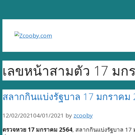
Skip
to
content
เลขหน้าสามตัว 17 มก
สลากกินแบ่งรัฐบาล 17 มกราคม 
12/02/2021
04/01/2021
by
zcooby
ตรวจหวย 17 มกราคม 2564
, สลากกินแบ่งรัฐบาล 17