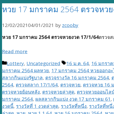
หวย 17 มกราคม 2564 ตรวจหวย
12/02/2021
04/01/2021
by
zcooby
หวย 17 มกราคม 2564 ตรวจหวยงวด 17/1/64
ตรวจสอบ
Read more
Categories
Tags
Lottery
,
Uncategorized
16 ม.ค. 64
,
16 มกราค
มกราคม 2564 ผลหวย
,
17 มกราคม 2564 หวยออกอะ
สลากกินแบ่งรัฐบาล
,
ตรวจรางวัล 16 มกราคม 2564
,
ต
2564
,
ตรวจสลาก 17/1/64
,
ตรวจหวย
,
ตรวจหวย 16 ม
ตรวจหวยย้อนหลัง
,
ตรวจหวยล่าสุด
,
ตรวจหวยออนไลน
มกราคม 2564
,
ผลสลากกินแบ่ง งวด 17 มกราคม 61
,
งวดนี้
,
รางวัลที่ 1 งวดล่าสุด
,
รางวัลที่หนึ่ง
,
รางวัลที่หนึ
ล่าสุด
,
หวย
,
หวย 1 1 64
,
หวย 16 มกราคม 2564
,
หวย