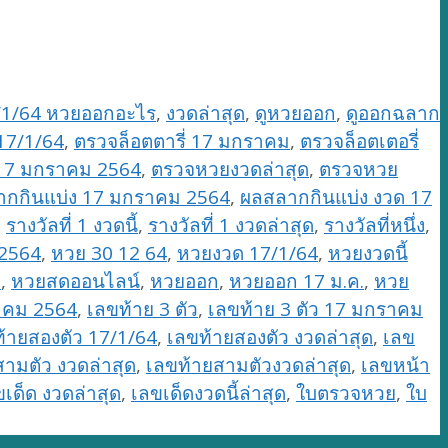
/1/64 หวยออกอะไร
,
งวดล่าสุด
,
ดูหวยออก
,
ดูออกฉลาก
17/1/64
,
ตรวจล็อตตารี่ 17 มกราคม
,
ตรวจล็อตเตอรี่
17 มกราคม 2564
,
ตรวจหวยงวดล่าสุด
,
ตรวจหวย
กกินแบ่ง 17 มกราคม 2564
,
ผลสลากกินแบ่ง งวด 17
,
รางวัลที่ 1 งวดนี้
,
รางวัลที่ 1 งวดล่าสุด
,
รางวัลที่หนึ่ง
,
2564
,
หวย 30 12 64
,
หวยงวด 17/1/64
,
หวยงวดนี้
ด
,
หวยสดออนไลน์
,
หวยออก
,
หวยออก 17 ม.ค.
,
หวย
าคม 2564
,
เลขท้าย 3 ตัว
,
เลขท้าย 3 ตัว 17 มกราคม
้ายสองตัว 17/1/64
,
เลขท้ายสองตัว งวดล่าสุด
,
เลข
ามตัว งวดล่าสุด
,
เลขท้ายสามตัวงวดล่าสุด
,
เลขหน้า
เด็ด งวดล่าสุด
,
เลขเด็ดงวดนี้ล่าสุด
,
ใบตรวจหวย
,
ใบ