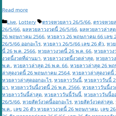
Read more
Categories
Tags
Live
,
Lottery
ตรวจหวยลาว 26/5/66
,
ตรวจหวยลา
26/5/66
,
ผลหวยลาวงวดนี้ 26/5/66
,
ผลหวยลาวล่าสุด
26 พฤษภาคม 2566
,
หวยลาว 26 พฤษภาคม 66 เลข 2
26/5/66 ออกอะไร
,
หวยลาว 26/5/66 เลข 26 ตัว
,
หวย
นี้ 26 พ.ค. 2566
,
หวยลาวงวดนี้ 26 พ.ค. 66
,
หวยลาวงว
งวดนี้งวดที่ผ่านมา
,
หวยลาวงวดนี้งวดล่าสุด
,
หวยลาวงว
พ.ค.
,
หวยลาวล่าสุด 26 พ.ค. 66
,
หวยลาวล่าสุด 26 พ
ล่าสุดงวดนี้ 26 พฤษภาคม 2564
,
หวยลาวล่าสุดงวดนี้
หวยลาวล่าสุดออกอะไร
,
หวยลาววันนี้
,
หวยลาววันนี้ 2
มา
,
หวยลาววันนี้งวดนี้ 26 พ.ค. 2566
,
หวยลาววันนี้ง
หวยลาววันนี้ล่าสุด
,
หวยลาววันนี้วันนี้
,
หวยลาววันนี้อ
26/5/66
,
หวยสัตว์งวดนี้ออกอะไร
,
หวยสัตว์งวดล่าสุด
,
พ.ค.
,
เลข 26 ตัว หวยลาวงวดนี้ 26 พฤษภาคม
,
เลข 26