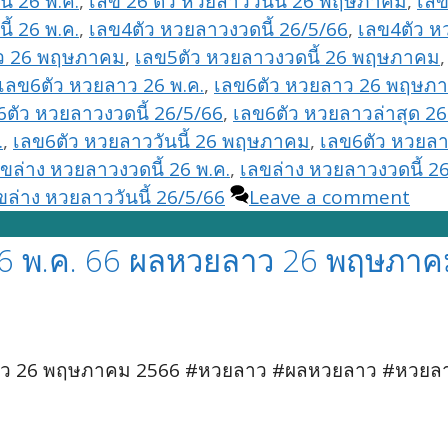
ี้ 26 พ.ค.
,
เลข 26 ตัว หวยลาววันนี้ 26 พฤษภาคม
,
เลข
้ 26 พ.ค.
,
เลข4ตัว หวยลาวงวดนี้ 26/5/66
,
เลข4ตัว ห
าว 26 พฤษภาคม
,
เลข5ตัว หวยลาวงวดนี้ 26 พฤษภาคม
เลข6ตัว หวยลาว 26 พ.ค.
,
เลข6ตัว หวยลาว 26 พฤษภ
6ตัว หวยลาวงวดนี้ 26/5/66
,
เลข6ตัว หวยลาวล่าสุด 26
.
,
เลข6ตัว หวยลาววันนี้ 26 พฤษภาคม
,
เลข6ตัว หวยลาว
ขล่าง หวยลาวงวดนี้ 26 พ.ค.
,
เลขล่าง หวยลาวงวดนี้ 2
ขล่าง หวยลาววันนี้ 26/5/66
Leave a comment
6 พ.ค. 66 ผลหวยลาว 26 พฤษภาคม
าว 26 พฤษภาคม 2566 #หวยลาว #ผลหวยลาว #หวยลาว