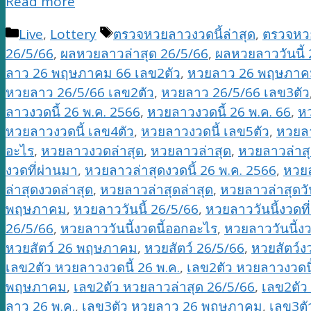
Read more
Categories
Tags
Live
,
Lottery
ตรวจหวยลาวงวดนี้ล่าสุด
,
ตรวจหวย
26/5/66
,
ผลหวยลาวล่าสุด 26/5/66
,
ผลหวยลาววันนี้
ลาว 26 พฤษภาคม 66 เลข2ตัว
,
หวยลาว 26 พฤษภาคม
หวยลาว 26/5/66 เลข2ตัว
,
หวยลาว 26/5/66 เลข3ตัว
ลาวงวดนี้ 26 พ.ค. 2566
,
หวยลาวงวดนี้ 26 พ.ค. 66
,
ห
หวยลาวงวดนี้ เลข4ตัว
,
หวยลาวงวดนี้ เลข5ตัว
,
หวยลา
อะไร
,
หวยลาวงวดล่าสุด
,
หวยลาวล่าสุด
,
หวยลาวล่าสุ
งวดที่ผ่านมา
,
หวยลาวล่าสุดงวดนี้ 26 พ.ค. 2566
,
หวยล
ล่าสุดงวดล่าสุด
,
หวยลาวล่าสุดล่าสุด
,
หวยลาวล่าสุดวัน
พฤษภาคม
,
หวยลาววันนี้ 26/5/66
,
หวยลาววันนี้งวดที
26/5/66
,
หวยลาววันนี้งวดนี้ออกอะไร
,
หวยลาววันนี้งว
หวยสัตว์ 26 พฤษภาคม
,
หวยสัตว์ 26/5/66
,
หวยสัตว์ง
เลข2ตัว หวยลาวงวดนี้ 26 พ.ค.
,
เลข2ตัว หวยลาวงวดน
พฤษภาคม
,
เลข2ตัว หวยลาวล่าสุด 26/5/66
,
เลข2ตัว 
ลาว 26 พ.ค.
,
เลข3ตัว หวยลาว 26 พฤษภาคม
,
เลข3ตั