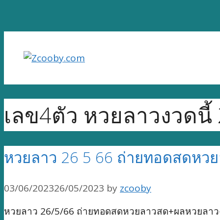
Skip
to
content
เลข4ตัว หวยลาวงวดนี้
หวยลาว 26 5 66 ถ่ายทอดสดห
03/06/2023
26/05/2023
by
zcooby
หวยลาว 26/5/66 ถ่ายทอดสดหวยลาวสด+ผลหวยลาว