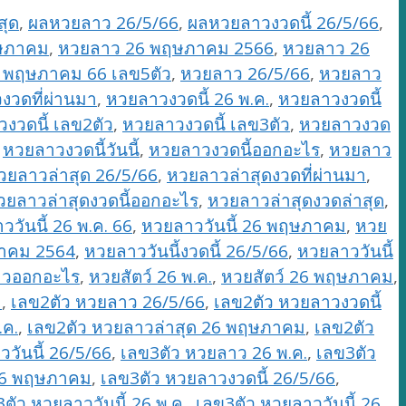
สุด
,
ผลหวยลาว 26/5/66
,
ผลหวยลาวงวดนี้ 26/5/66
,
ษภาคม
,
หวยลาว 26 พฤษภาคม 2566
,
หวยลาว 26
 พฤษภาคม 66 เลข5ตัว
,
หวยลาว 26/5/66
,
หวยลาว
งวดที่ผ่านมา
,
หวยลาวงวดนี้ 26 พ.ค.
,
หวยลาวงวดนี้
งวดนี้ เลข2ตัว
,
หวยลาวงวดนี้ เลข3ตัว
,
หวยลาวงวด
,
หวยลาวงวดนี้วันนี้
,
หวยลาวงวดนี้ออกอะไร
,
หวยลาว
วยลาวล่าสุด 26/5/66
,
หวยลาวล่าสุดงวดที่ผ่านมา
,
วยลาวล่าสุดงวดนี้ออกอะไร
,
หวยลาวล่าสุดงวดล่าสุด
,
วันนี้ 26 พ.ค. 66
,
หวยลาววันนี้ 26 พฤษภาคม
,
หวย
ภาคม 2564
,
หวยลาววันนี้งวดนี้ 26/5/66
,
หวยลาววันนี้
วออกอะไร
,
หวยสัตว์ 26 พ.ค.
,
หวยสัตว์ 26 พฤษภาคม
,
ม
,
เลข2ตัว หวยลาว 26/5/66
,
เลข2ตัว หวยลาวงวดนี้
.ค.
,
เลข2ตัว หวยลาวล่าสุด 26 พฤษภาคม
,
เลข2ตัว
วันนี้ 26/5/66
,
เลข3ตัว หวยลาว 26 พ.ค.
,
เลข3ตัว
 26 พฤษภาคม
,
เลข3ตัว หวยลาวงวดนี้ 26/5/66
,
ตัว หวยลาววันนี้ 26 พ.ค.
,
เลข3ตัว หวยลาววันนี้ 26