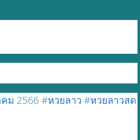
าคม 2566 #หวยลาว #หวยลาวสด