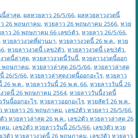
ี้ล่าสุด
,
ผลหวยลาว 26/5/66
,
ผลหวยลาวงวดนี้
ว 26 พฤษภาคม
,
หวยลาว 26 พฤษภาคม 2566
,
หวย
ลาว 26 พฤษภาคม 66 เลข5ตัว
,
หวยลาว 26/5/66
,
,
หวยลาวงวดที่ผ่านมา
,
หวยลาวงวดนี้ 26 พ.ค.
,
หวย
66
,
หวยลาวงวดนี้ เลข2ตัว
,
หวยลาวงวดนี้ เลข3ตัว
,
วดนี้ล่าสุด
,
หวยลาวงวดนี้วันนี้
,
หวยลาวงวดนี้ออก
26 พฤษภาคม
,
หวยลาวล่าสุด 26/5/66
,
หวยลาวล่าสุด
ี้ 26/5/66
,
หวยลาวล่าสุดงวดนี้ออกอะไร
,
หวยลาว
้ 26 พ.ค.
,
หวยลาววันนี้ 26 พ.ค. 66
,
หวยลาววันนี้ 26
้งวดนี้ 26 พฤษภาคม 2564
,
หวยลาววันนี้งวดนี้
วันนี้ออกอะไร
,
หวยลาวออกอะไร
,
หวยสัตว์ 26 พ.ค.
,
ัว หวยลาว 26 พฤษภาคม
,
เลข2ตัว หวยลาว 26/5/66
,
ตัว หวยลาวล่าสุด 26 พ.ค.
,
เลข2ตัว หวยลาวล่าสุด 26
ภาคม
,
เลข2ตัว หวยลาววันนี้ 26/5/66
,
เลข3ตัว หวย
ข3ตัว หวยลาวงวดนี้ 26 พฤษภาคม
,
เลข3ตัว หวยลาว