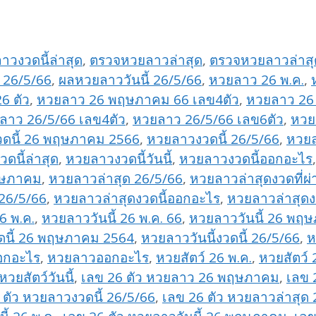
วงวดนี้ล่าสุด
,
ตรวจหวยลาวล่าสุด
,
ตรวจหวยลาวล่าสุด
 26/5/66
,
ผลหวยลาววันนี้ 26/5/66
,
หวยลาว 26 พ.ค.
,
6 ตัว
,
หวยลาว 26 พฤษภาคม 66 เลข4ตัว
,
หวยลาว 26
ลาว 26/5/66 เลข4ตัว
,
หวยลาว 26/5/66 เลข6ตัว
,
หวย
ดนี้ 26 พฤษภาคม 2566
,
หวยลาวงวดนี้ 26/5/66
,
หวยล
ดนี้ล่าสุด
,
หวยลาวงวดนี้วันนี้
,
หวยลาวงวดนี้ออกอะไร
ฤษภาคม
,
หวยลาวล่าสุด 26/5/66
,
หวยลาวล่าสุดงวดที่ผ
 26/5/66
,
หวยลาวล่าสุดงวดนี้ออกอะไร
,
หวยลาวล่าสุดง
6 พ.ค.
,
หวยลาววันนี้ 26 พ.ค. 66
,
หวยลาววันนี้ 26 พฤ
วดนี้ 26 พฤษภาคม 2564
,
หวยลาววันนี้งวดนี้ 26/5/66
,
ห
อกอะไร
,
หวยลาวออกอะไร
,
หวยสัตว์ 26 พ.ค.
,
หวยสัตว์
หวยสัตว์วันนี้
,
เลข 26 ตัว หวยลาว 26 พฤษภาคม
,
เลข 
 ตัว หวยลาวงวดนี้ 26/5/66
,
เลข 26 ตัว หวยลาวล่าสุด 