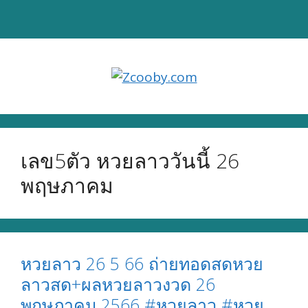
Skip
to
content
เลข5ตัว หวยลาววันนี้ 26
พฤษภาคม
หวยลาว 26 5 66 ถ่ายทอดสดหวย
ลาวสด+ผลหวยลาวงวด 26
พฤษภาคม 2566 #หวยลาว #หวย