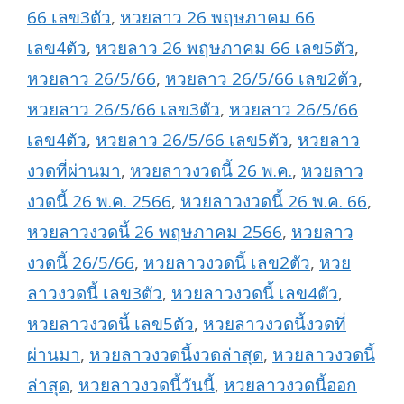
66 เลข3ตัว
,
หวยลาว 26 พฤษภาคม 66
เลข4ตัว
,
หวยลาว 26 พฤษภาคม 66 เลข5ตัว
,
หวยลาว 26/5/66
,
หวยลาว 26/5/66 เลข2ตัว
,
หวยลาว 26/5/66 เลข3ตัว
,
หวยลาว 26/5/66
เลข4ตัว
,
หวยลาว 26/5/66 เลข5ตัว
,
หวยลาว
งวดที่ผ่านมา
,
หวยลาวงวดนี้ 26 พ.ค.
,
หวยลาว
งวดนี้ 26 พ.ค. 2566
,
หวยลาวงวดนี้ 26 พ.ค. 66
,
หวยลาวงวดนี้ 26 พฤษภาคม 2566
,
หวยลาว
งวดนี้ 26/5/66
,
หวยลาวงวดนี้ เลข2ตัว
,
หวย
ลาวงวดนี้ เลข3ตัว
,
หวยลาวงวดนี้ เลข4ตัว
,
หวยลาวงวดนี้ เลข5ตัว
,
หวยลาวงวดนี้งวดที่
ผ่านมา
,
หวยลาวงวดนี้งวดล่าสุด
,
หวยลาวงวดนี้
ล่าสุด
,
หวยลาวงวดนี้วันนี้
,
หวยลาวงวดนี้ออก