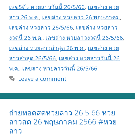
เลข5ตัว หวยลาววันนี้ 26/5/66
,
เลขล่าง หวย
ลาว 26 พ.ค.
,
เลขล่าง หวยลาว 26 พฤษภาคม
,
เลขล่าง หวยลาว 26/5/66
,
เลขล่าง หวยลาว
งวดนี้ 26 พ.ค.
,
เลขล่าง หวยลาวงวดนี้ 26/5/66
,
เลขล่าง หวยลาวล่าสุด 26 พ.ค.
,
เลขล่าง หวย
ลาวล่าสุด 26/5/66
,
เลขล่าง หวยลาววันนี้ 26
พ.ค.
,
เลขล่าง หวยลาววันนี้ 26/5/66
Leave a comment
ถ่ายทอดสดหวยลาว 26 5 66 หวย
ลาวสด 26 พฤษภาคม 2566 #หวย
ลาว