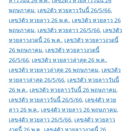
ลาววันนี้ 26 พ.ค.
,
เลข2ตัว หวยลาววันนี้ 26
พฤษภาคม
,
เลข2ตัว หวยลาววันนี้ 26/5/66
,
เลข3ตัว หวยลาว 26 พ.ค.
,
เลข3ตัว หวยลาว 26
พฤษภาคม
,
เลข3ตัว หวยลาว 26/5/66
,
เลข3ตัว
หวยลาวงวดนี้ 26 พ.ค.
,
เลข3ตัว หวยลาวงวดนี้
26 พฤษภาคม
,
เลข3ตัว หวยลาวงวดนี้
26/5/66
,
เลข3ตัว หวยลาวล่าสุด 26 พ.ค.
,
เลข3ตัว หวยลาวล่าสุด 26 พฤษภาคม
,
เลข3ตัว
หวยลาวล่าสุด 26/5/66
,
เลข3ตัว หวยลาววันนี้
26 พ.ค.
,
เลข3ตัว หวยลาววันนี้ 26 พฤษภาคม
,
เลข3ตัว หวยลาววันนี้ 26/5/66
,
เลข4ตัว หวย
ลาว 26 พ.ค.
,
เลข4ตัว หวยลาว 26 พฤษภาคม
,
เลข4ตัว หวยลาว 26/5/66
,
เลข4ตัว หวยลาว
งวดนี้ 26 พ.ค.
,
เลข4ตัว หวยลาวงวดนี้ 26