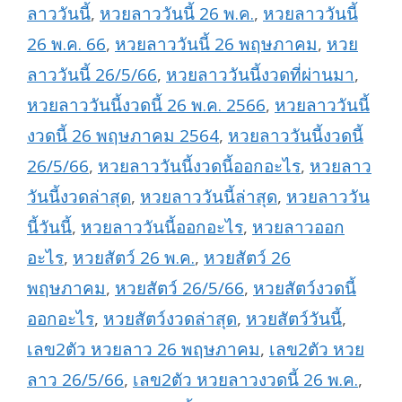
ลาววันนี้
,
หวยลาววันนี้ 26 พ.ค.
,
หวยลาววันนี้
26 พ.ค. 66
,
หวยลาววันนี้ 26 พฤษภาคม
,
หวย
ลาววันนี้ 26/5/66
,
หวยลาววันนี้งวดที่ผ่านมา
,
หวยลาววันนี้งวดนี้ 26 พ.ค. 2566
,
หวยลาววันนี้
งวดนี้ 26 พฤษภาคม 2564
,
หวยลาววันนี้งวดนี้
26/5/66
,
หวยลาววันนี้งวดนี้ออกอะไร
,
หวยลาว
วันนี้งวดล่าสุด
,
หวยลาววันนี้ล่าสุด
,
หวยลาววัน
นี้วันนี้
,
หวยลาววันนี้ออกอะไร
,
หวยลาวออก
อะไร
,
หวยสัตว์ 26 พ.ค.
,
หวยสัตว์ 26
พฤษภาคม
,
หวยสัตว์ 26/5/66
,
หวยสัตว์งวดนี้
ออกอะไร
,
หวยสัตว์งวดล่าสุด
,
หวยสัตว์วันนี้
,
เลข2ตัว หวยลาว 26 พฤษภาคม
,
เลข2ตัว หวย
ลาว 26/5/66
,
เลข2ตัว หวยลาวงวดนี้ 26 พ.ค.
,