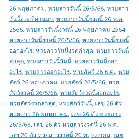
26 พฤษภาคม
,
หวยลาววันนี้ 26/5/66
,
หวยลาว
วันนี้งวดที่ผ่านมา
,
หวยลาววันนี้งวดนี้ 26 พ.ค.
2566
,
หวยลาววันนี้งวดนี้ 26 พฤษภาคม 2564
,
หวยลาววันนี้งวดนี้ 26/5/66
,
หวยลาววันนี้งวดนี้
ออกอะไร
,
หวยลาววันนี้งวดล่าสุด
,
หวยลาววันนี้
ล่าสุด
,
หวยลาววันนี้วันนี้
,
หวยลาววันนี้ออก
อะไร
,
หวยลาวออกอะไร
,
หวยสัตว์ 26 พ.ค.
,
หวย
สัตว์ 26 พฤษภาคม
,
หวยสัตว์ 26/5/66
,
หวย
สัตว์งวดนี้ 26/5/66
,
หวยสัตว์งวดนี้ออกอะไร
,
หวยสัตว์งวดล่าสุด
,
หวยสัตว์วันนี้
,
เลข 26 ตัว
หวยลาว 26 พฤษภาคม
,
เลข 26 ตัว หวยลาว
26/5/66
,
เลข 26 ตัว หวยลาวงวดนี้ 26 พ.ค.
,
เลข 26 ตัว หวยลาวงวดนี้ 26 พฤษภาคม
,
เลข