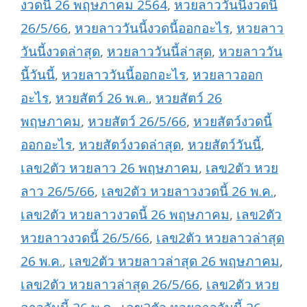
งวดนี้ 26 พฤษภาคม 2564
,
หวยลาววันนี้งวดนี้
26/5/66
,
หวยลาววันนี้งวดนี้ออกอะไร
,
หวยลาว
วันนี้งวดล่าสุด
,
หวยลาววันนี้ล่าสุด
,
หวยลาววัน
นี้วันนี้
,
หวยลาววันนี้ออกอะไร
,
หวยลาวออก
อะไร
,
หวยสัตว์ 26 พ.ค.
,
หวยสัตว์ 26
พฤษภาคม
,
หวยสัตว์ 26/5/66
,
หวยสัตว์งวดนี้
ออกอะไร
,
หวยสัตว์งวดล่าสุด
,
หวยสัตว์วันนี้
,
เลข2ตัว หวยลาว 26 พฤษภาคม
,
เลข2ตัว หวย
ลาว 26/5/66
,
เลข2ตัว หวยลาวงวดนี้ 26 พ.ค.
,
เลข2ตัว หวยลาวงวดนี้ 26 พฤษภาคม
,
เลข2ตัว
หวยลาวงวดนี้ 26/5/66
,
เลข2ตัว หวยลาวล่าสุด
26 พ.ค.
,
เลข2ตัว หวยลาวล่าสุด 26 พฤษภาคม
,
เลข2ตัว หวยลาวล่าสุด 26/5/66
,
เลข2ตัว หวย