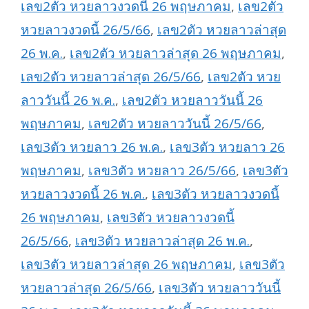
เลข2ตัว หวยลาวงวดนี้ 26 พฤษภาคม
,
เลข2ตัว
หวยลาวงวดนี้ 26/5/66
,
เลข2ตัว หวยลาวล่าสุด
26 พ.ค.
,
เลข2ตัว หวยลาวล่าสุด 26 พฤษภาคม
,
เลข2ตัว หวยลาวล่าสุด 26/5/66
,
เลข2ตัว หวย
ลาววันนี้ 26 พ.ค.
,
เลข2ตัว หวยลาววันนี้ 26
พฤษภาคม
,
เลข2ตัว หวยลาววันนี้ 26/5/66
,
เลข3ตัว หวยลาว 26 พ.ค.
,
เลข3ตัว หวยลาว 26
พฤษภาคม
,
เลข3ตัว หวยลาว 26/5/66
,
เลข3ตัว
หวยลาวงวดนี้ 26 พ.ค.
,
เลข3ตัว หวยลาวงวดนี้
26 พฤษภาคม
,
เลข3ตัว หวยลาวงวดนี้
26/5/66
,
เลข3ตัว หวยลาวล่าสุด 26 พ.ค.
,
เลข3ตัว หวยลาวล่าสุด 26 พฤษภาคม
,
เลข3ตัว
หวยลาวล่าสุด 26/5/66
,
เลข3ตัว หวยลาววันนี้