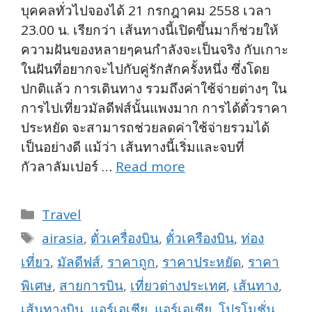
บุคคลทั่วไปจองได้ 21 กรกฎาคม 2558 เวลา
23.00 น. เรียกว่า เส้นทางนี้เปิดขึ้นมาก็ช่วยให้
ความฝันของหลายๆคนกำลังจะเป็นจริง กับเกาะ
ในฝันที่อยากจะไปกับคู่รักสักครั้งหนึ่ง ซึ่งโดย
ปกติแล้ว การเดินทาง รวมถึงค่าใช้จ่ายต่างๆ ใน
การไปเที่ยวมัลดีฟส์นั้นแพงมาก การได้ตั๋วราคา
ประหยัด จะสามารถช่วยลดค่าใช้จ่ายรวมได้
เป็นอย่างดี แม้ว่า เส้นทางนี้เริ่มและจบที่
กัวลาลัมเปอร์ …
Read more
Categories
Travel
Tags
airasia
,
ตั๋วเครื่องบิน
,
ตั๋วเครืองบิน
,
ท่อง
เที่ยว
,
มัลดีฟส์
,
ราคาถูก
,
ราคาประหยัด
,
ราคา
พิเศษ
,
สายการบิน
,
เที่ยวต่างประเทศ
,
เส้นทาง
,
เส้นทางบิน
,
แอร์เอเชีย
,
แอร์เอเซีย
,
โปรโมชั่น