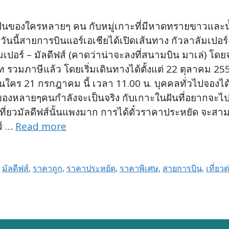
ันของใครหลายๆ คน กับหมู่เกาะที่มีหาดทรายขาวและน้
วันนี้สายการบินแอร์เอเชียได้เปิดเส้นทาง กัวลาลัมเปอร์
มเปอร์ – มัลดีฟส์ (คาดว่าน่าจะลงที่สนามบิน มาเล่) โด
วมภาษีแล้ว โดยเริ่มเดินทางได้ตั้งแต่ 22 ตุลาคม 2558 
คร 21 กรกฎาคม นี้ เวลา 11.00 น. บุคคลทั่วไปจองได
นของหลายๆคนกำลังจะเป็นจริง กับเกาะในฝันที่อยากจะไปกับ
ที่ยวมัลดีฟส์นั้นแพงมาก การได้ตั๋วราคาประหยัด จะสาม
ร์ …
Read more
,
มัลดีฟส์
,
ราคาถูก
,
ราคาประหยัด
,
ราคาพิเศษ
,
สายการบิน
,
เที่ยว