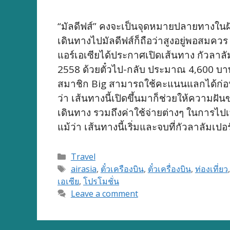
“มัลดีฟส์” คงจะเป็นจุดหมายปลายทางในฝ
เดินทางไปมัลดีฟส์ก็ถือว่าสูงอยู่พอสมควร 
แอร์เอเซียได้ประกาศเปิดเส้นทาง กัวลาลั
2558 ด้วยตั๋วไป-กลับ ประมาณ 4,600 บาท ร
สมาชิก Big สามารถใช้คะแนนแลกได้ก่อนใ
ว่า เส้นทางนี้เปิดขึ้นมาก็ช่วยให้ความฝั
เดินทาง รวมถึงค่าใช้จ่ายต่างๆ ในการไปเ
แม้ว่า เส้นทางนี้เริ่มและจบที่กัวลาลัมเปอ
Categories
Travel
Tags
airasia
,
ตั๋วเครืองบิน
,
ตั๋วเครื่องบิน
,
ท่องเที่ยว
เอเซีย
,
โปรโมชั่น
Leave a comment