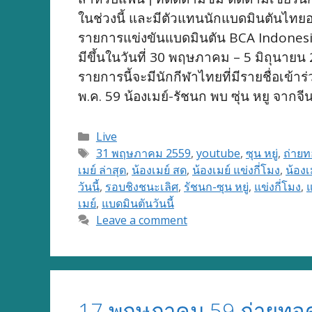
ในช่วงนี้ และมีตัวแทนนักแบดมินตันไทยอ
รายการแข่งขันแบดมินตัน BCA Indonesi
มีขึ้นในวันที่ 30 พฤษภาคม – 5 มิถุนายน
รายการนี้จะมีนักกีฬาไทยที่มีรายชื่อเข้า
พ.ค. 59 น้องเมย์-รัชนก พบ ซุ่น หยู จากจ
Categories
Live
Tags
31 พฤษภาคม 2559
,
youtube
,
ซุน หยู่
,
ถ่าย
เมย์ ล่าสุด
,
น้องเมย์ สด
,
น้องเมย์ แข่งกี่โมง
,
น้องเ
วันนี้
,
รอบชิงชนะเลิศ
,
รัชนก-ซุน หยู่
,
แข่งกี่โมง
,
เมย์
,
แบดมินตันวันนี้
Leave a comment
17 พฤษภาคม 59 ถ่ายทอ