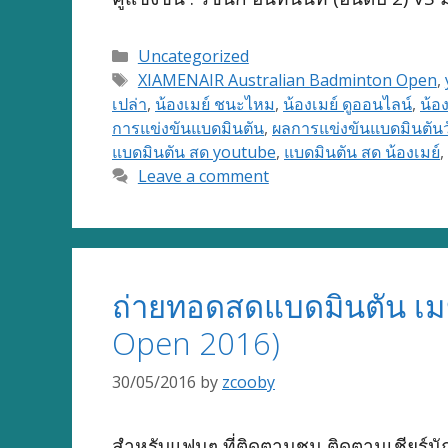
Categories
Uncategorized
Tags
XIAMENAIR Australian Badminton Open
,
เปล่า
,
น้องเมย์ ชนะไหม
,
น้องเมย์ ดูออนไลน์
,
น้อง
การแข่งขันแบดมินตัน
,
ผลการแข่งขันแบดมินตันวั
แบดมินตัน สด youtube
,
แบดมินตัน สด น้องเมย์
,
Leave a comment
ถ่ายทอดสดแบดมินตัน เมย
Open 2016)
30/05/2016
by
zcooby
สำหรับแฟนๆ ที่ติดตามชม ติดตามเชียร์นั