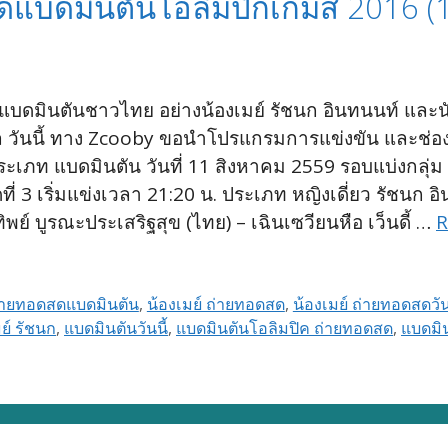
สดแบดมินตันโอลิมปิกเกมส์ 2016 (
แบดมินตันชาวไทย อย่างน้องเมย์ รัชนก อินทนนท์ และนั
ซิล วันนี้ ทาง Zcooby ขอนำโปรแกรมการแข่งขัน และ
เภท แบดมินตัน วันที่ 11 สิงหาคม 2559 รอบแบ่งกลุ่ม ปร
ดที่ 3 เริ่มแข่งเวลา 21:20 น. ประเภท หญิงเดี่ยว รัชนก
รทิพย์ บูรณะประเสริฐสุข (ไทย) – เฉินเซวียนหือ เว็นดี้ …
R
่ายทอดสดแบดมินตัน
,
น้องเมย์ ถ่ายทอดสด
,
น้องเมย์ ถ่ายทอดสดวันน
ย์ รัชนก
,
แบดมินตันวันนี้
,
แบดมินตันโอลิมปิค ถ่ายทอดสด
,
แบดมิ