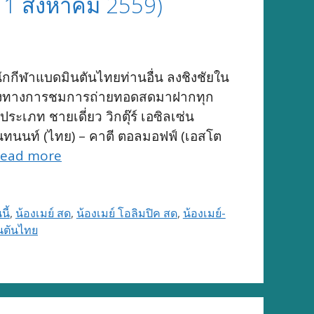
11 สิงหาคม 2559)
กกีฬาแบดมินตันไทยท่านอื่น ลงชิงชัยใน
ช่องทางการชมการถ่ายทอดสดมาฝากทุก
ะเภท ชายเดี่ยว วิกตุ๊ร์ เอซิลเซ่น
 อินทนนท์ (ไทย) – คาตี ตอลมอฟฟ์ (เอสโต
ead more
ี้
,
น้องเมย์ สด
,
น้องเมย์ โอลิมปิค สด
,
น้องเมย์-
นตันไทย