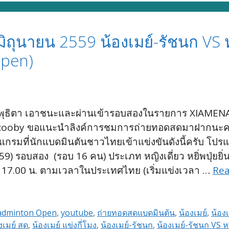
ถุนายน 2559 น้องเมย์-รัชนก VS หย
Open)
รี + พุธิตา เอาชนะและผ่านเข้ารอบสองในรายการ XIAMEN
ทาง Zcooby ขอแนะนำลิงค์การชมการถ่ายทอดสดมาฝากนะคร
โปรแกรมที่นักแบดมินตันชาวไทยเข้าแข่งขันดังนี้ครับ 
รอบสอง (รอบ 16 คน) ประเภท หญิงเดี่ยว หยิ่พปุ่ยยิ่น 
0 – 17.00 น. ตามเวลาในประเทศไทย (เริ่มแข่งเวลา …
Re
adminton Open
,
youtube
,
ถ่ายทอดสดแบดมินตัน
,
น้องเมย์
,
น้อง
งเมย์ สด
,
น้องเมย์ แข่งกี่โมง
,
น้องเมย์-รัชนก
,
น้องเมย์-รัชนก VS หยิ