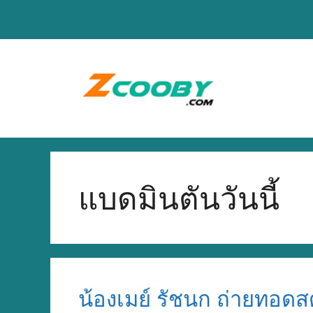
Skip
to
content
แบดมินตันวันนี้
น้องเมย์ รัชนก ถ่ายทอด