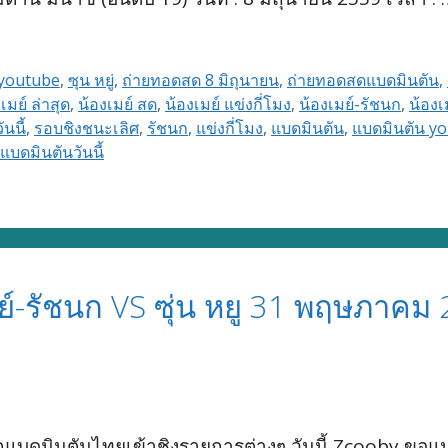
youtube
,
ซุน หยู่
,
ถ่ายทอดสด 8 มิถุนายน
,
ถ่ายทอดสดแบดมินตัน
,
เมย์ ล่าสุด
,
น้องเมย์ สด
,
น้องเมย์ แข่งกี่โมง
,
น้องเมย์-รัชนก
,
น้องเ
นนี้
,
รอบชิงชนะเลิศ
,
รัชนก
,
แข่งกี่โมง
,
แบดมินตัน
,
แบดมินตัน y
แบดมินตันวันนี้
์-รัชนก VS ซุ่น หยู 31 พฤษภาคม
กแบดมินตันไทยเข้าชิงรายการต่างๆ วันนี้ Zcooby ขอแน