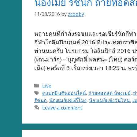
น้องเมย์ รัชนก ถ่ายทอด
11/08/2016
by
zcooby
หลายคนที่กำลังรอชมและรอเชียร์นักกีฬา
กีฬาโอลิมปิกเกมส์ 2016 ที่ประเทศบรา
ท่านนะครับ โปรแกรม โอลิมปิกส์ 2016 ประ
(เดนมาร์ก) – บุญศักดิ์ พลสนะ (ไทย) คอร์
เนีย) คอร์ดที่ 3 เริ่มแข่งเวลา 18:25 น. พ
Categories
Live
Tags
ดูแบดมินตันออนไลน์
,
ถ่ายทอดสด น้องเมย์
,
ถ
รัชนก
,
น้องเมย์แข่งกี่โมง
,
น้องเมย์แข่งวันไหน
,
เม
Leave a comment