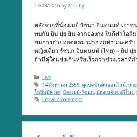
13/08/2016
by
zcooby
หลังจากที่น้องเมย์ รัชนก อินทนนท์ เอาช
พบกับ ยิป ปุย ยิน จากฮ่องกง ในกีฬาโอล
ชมการถ่ายทอดสดมาฝากทุกท่านนะครับ โป
หญิงเดี่ยว รัชนก อินทนนท์ (ไทย) – ยิป ปุ
ถ้ามีคู่ใดแข่งเกินหรือเร็วกว่าช่วงเวล
Categories
Live
Tags
14 สิงหาคม 2559
,
ดูแบดมินตันออนไลน์
,
ถ่า
โอลิมปิค สด
,
น้องเมย์-รัชนก
,
น้องเมย์แข่งกี่โมง
,
Leave a comment