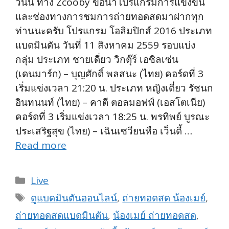
วันนี้ ทาง Zcooby ขอนำโปรแกรมการแข่งขัน
และช่องทางการชมการถ่ายทอดสดมาฝากทุก
ท่านนะครับ โปรแกรม โอลิมปิกส์ 2016 ประเภท
แบดมินตัน วันที่ 11 สิงหาคม 2559 รอบแบ่ง
กลุ่ม ประเภท ชายเดี่ยว วิกตุ๊ร์ เอซิลเซ่น
(เดนมาร์ก) – บุญศักดิ์ พลสนะ (ไทย) คอร์ดที่ 3
เริ่มแข่งเวลา 21:20 น. ประเภท หญิงเดี่ยว รัชนก
อินทนนท์ (ไทย) – คาตี ตอลมอฟฟ์ (เอสโตเนีย)
คอร์ดที่ 3 เริ่มแข่งเวลา 18:25 น. พรทิพย์ บูรณะ
ประเสริฐสุข (ไทย) – เฉินเซวียนหือ เว็นดี้ …
Read more
Categories
Live
Tags
ดูแบดมินตันออนไลน์
,
ถ่ายทอดสด น้องเมย์
,
ถ่ายทอดสดแบดมินตัน
,
น้องเมย์ ถ่ายทอดสด
,