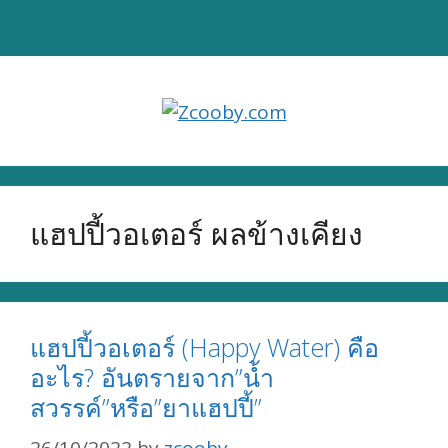
Skip
to
content
แฮปปี้วอเตอร์ ผลข้างเคียง
แฮปปี้วอเตอร์ (Happy Water) คือ
อะไร? อันตรายจาก”น้ำ
สวรรค์”หรือ”ยาแฮปปี้”