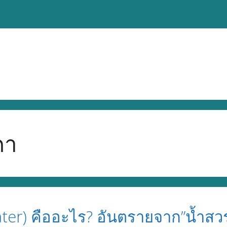
คา
ter) คืออะไร? อันตรายจาก”น้ำสวร