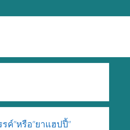
รค์”หรือ”ยาแฮปปี้”