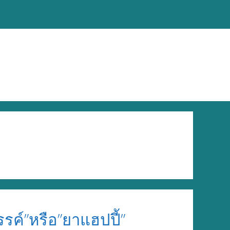
รค์”หรือ”ยาแฮปปี้”