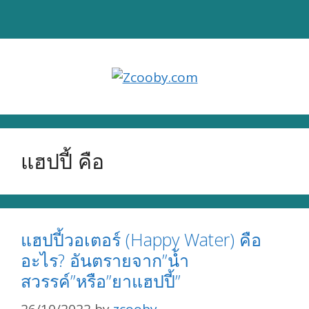
Skip
to
content
แฮปปี้ คือ
แฮปปี้วอเตอร์ (Happy Water) คือ
อะไร? อันตรายจาก”น้ำ
สวรรค์”หรือ”ยาแฮปปี้”