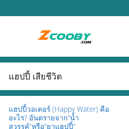
Skip
to
content
แฮปปี้ เสียชีวิต
แฮปปี้วอเตอร์ (Happy Water) คือ
อะไร? อันตรายจาก”น้ำ
สวรรค์”หรือ”ยาแฮปปี้”