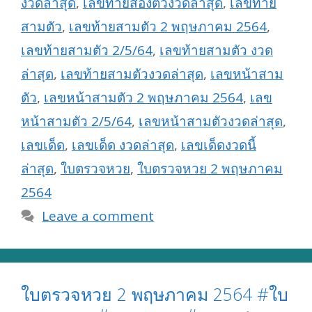
งวดล่าสุด
,
เลขท้ายสองตัวงวดล่าสุด
,
เลขท้าย
สามตัว
,
เลขท้ายสามตัว 2 พฤษภาคม 2564
,
เลขท้ายสามตัว 2/5/64
,
เลขท้ายสามตัว งวด
ล่าสุด
,
เลขท้ายสามตัวงวดล่าสุด
,
เลขหน้าสาม
ตัว
,
เลขหน้าสามตัว 2 พฤษภาคม 2564
,
เลข
หน้าสามตัว 2/5/64
,
เลขหน้าสามตัวงวดล่าสุด
,
เลขเด็ด
,
เลขเด็ด งวดล่าสุด
,
เลขเด็ดงวดนี้
ล่าสุด
,
ใบตรวจหวย
,
ใบตรวจหวย 2 พฤษภาคม
2564
Leave a comment
ใบตรวจหวย 2 พฤษภาคม 2564 #ใบ