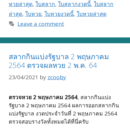
หวยล่าสุด
,
ใบสลาก
,
ใบสลากงวดนี้
,
ใบสลาก
ล่าสุด
,
ใบหวย
,
ใบหวยงวดนี้
,
ใบหวยล่าสุด
Leave a comment
สลากกินแบ่งรัฐบาล 2 พฤษภาคม
2564 ตรวจผลหวย 2 พ.ค. 64
23/04/2021
by
zcooby
ตรวจหวย 2 พฤษภาคม 2564
, สลากกินแบ่ง
รัฐบาล 2 พฤษภาคม 2564 ผลการออกสลากกิน
แบ่งรัฐบาล งวดประจำวันที่ 2 พฤษภาคม 2564
ตรวจสอบรางวัลทั้งหมดได้ที่นี่ครับ