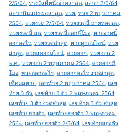
2/5/64
,
รางวัลที่หนึ่งงวดล่าสุด
,
สลาก 2/5/64
,
สลากกินแบ่ง ผลล่าสุด
,
หวย
,
หวย 2 พฤษภาคม
2564
,
หวยงวด 2/5/64
,
หวยงวดนี้ ถ่ายทอดสด
,
หวยงวดนี้ สด
,
หวยงวดนี้ออกกี่โมง
,
หวยงวดนี้
ออกอะไร
,
หวยงวดล่าสุด
,
หวยดูออนไลน์
,
หวย
ล่าสุด
,
หวยสดออนไลน์
,
หวยออก
,
หวยออก 2
พ.ค.
,
หวยออก 2 พฤษภาคม 2564
,
หวยออกกี่
โมง
,
หวยออกอะไร
,
หวยออกอะไร งวดล่าสุด
,
เช็คผลหวย
,
เลขท้าย 2 พฤษภาคม 2564
,
เลข
ท้าย 3 ตัว
,
เลขท้าย 3 ตัว 2 พฤษภาคม 2564
,
เลขท้าย 3 ตัว งวดล่าสุด
,
เลขท้าย 3 ตัว ล่าสุด
,
เลขท้ายสองตัว
,
เลขท้ายสองตัว 2 พฤษภาคม
2564
,
เลขท้ายสองตัว 2/5/64
,
เลขท้ายสองตัว