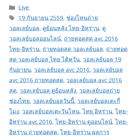
Categories
Live
Tags
19 กันยายน 2559
,
ช่องไหนถ่าย
วอลเลย์บอล
,
ดูย้อนหลัง ไทย-อิหร่าน
,
ดู
วอลเลย์บอลออนไลน์
,
ถ่ายทอดสด avc 2016
ไทย-อิหร่าน
,
ถ่ายทอดสด วอลเลย์บอล
,
ถ่ายทอด
สด วอลเลย์บอล ไทย ไต้หวัน
,
วอลเลย์บอล 19
กันยายน
,
วอลเลย์บอล avc 2016
,
วอลเลย์บอล
avc 2016 ถ่ายทอดสด
,
วอลเลย์บอล avc 2016
สด
,
วอลเลย์บอล ดูย้อนหลัง
,
วอลเลย์บอลถ่าย
ช่องไทย
,
วอลเลย์บอลวันนี้
,
วอลเลย์บอลเตะกี่
โมง
,
วอลเลย์บอลเตะวันไหน
,
ไทย อิหร่าน
,
ไทย-
อิหร่าน avc 2016
,
ไทย-อิหร่าน ดูออนไลน์
,
ไทย-
อิหร่าน ถ่ายทอดสด
,
ไทย-อิหร่าน ผลการ