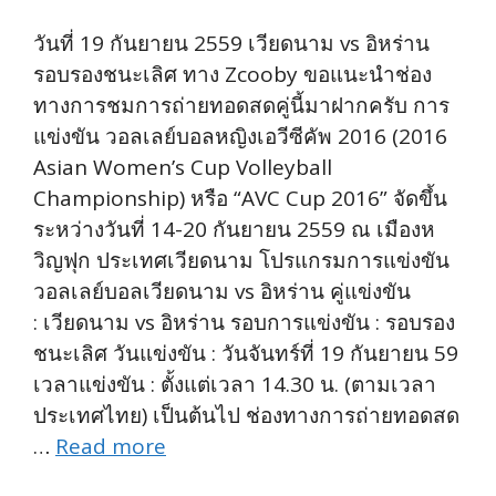
วันที่ 19 กันยายน 2559 เวียดนาม vs อิหร่าน
รอบรองชนะเลิศ ทาง Zcooby ขอแนะนำช่อง
ทางการชมการถ่ายทอดสดคู่นี้มาฝากครับ การ
แข่งขัน วอลเลย์บอลหญิงเอวีซีคัพ 2016 (2016
Asian Women’s Cup Volleyball
Championship) หรือ “AVC Cup 2016” จัดขึ้น
ระหว่างวันที่ 14-20 กันยายน 2559 ณ เมืองห
วิญฟุก ประเทศเวียดนาม โปรแกรมการแข่งขัน
วอลเลย์บอลเวียดนาม vs อิหร่าน คู่แข่งขัน
: เวียดนาม vs อิหร่าน รอบการแข่งขัน : รอบรอง
ชนะเลิศ วันแข่งขัน : วันจันทร์ที่ 19 กันยายน 59
เวลาแข่งขัน : ตั้งแต่เวลา 14.30 น. (ตามเวลา
ประเทศไทย) เป็นต้นไป ช่องทางการถ่ายทอดสด
…
Read more