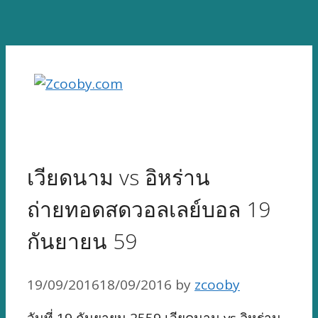
Skip
to
content
เวียดนาม vs อิหร่าน
ถ่ายทอดสดวอลเลย์บอล 19
กันยายน 59
19/09/2016
18/09/2016
by
zcooby
วันที่ 19 กันยายน 2559 เวียดนาม vs อิหร่าน