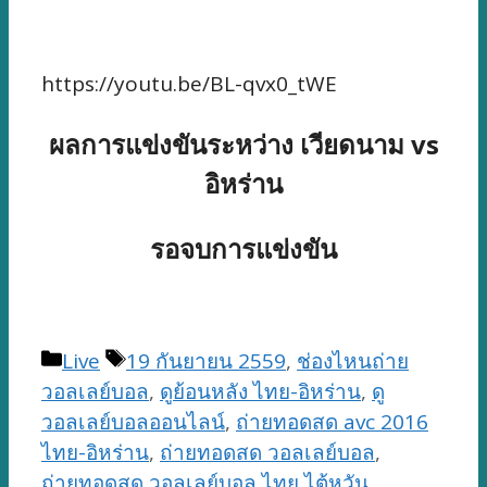
https://youtu.be/BL-qvx0_tWE
ผลการแข่งขันระหว่าง เวียดนาม vs
อิหร่าน
รอจบการแข่งขัน
Categories
Tags
Live
19 กันยายน 2559
,
ช่องไหนถ่าย
วอลเลย์บอล
,
ดูย้อนหลัง ไทย-อิหร่าน
,
ดู
วอลเลย์บอลออนไลน์
,
ถ่ายทอดสด avc 2016
ไทย-อิหร่าน
,
ถ่ายทอดสด วอลเลย์บอล
,
ถ่ายทอดสด วอลเลย์บอล ไทย ไต้หวัน
,