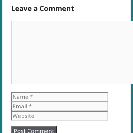
Leave a Comment
Comment
Name
Email
Website