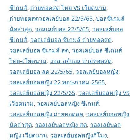
ซีเกมส์
,
ถ่ายทอดสด ไทย VS เวียดนาม
,
ถ่ายทอดสดวอลเลย์บอล 22/5/65
,
บอลซีเกมส์
นัดล่าสุด
,
วอลเลย์บอล 22/5/65
,
วอลเลย์บอล
ซีเกมส์
,
วอลเลย์บอล ซีเกมส์ ถ่ายทอดสด
,
วอลเลย์บอล ซีเกมส์ สด
,
วอลเลย์บอล ซีเกมส์
ไทย-เวียดนาม
,
วอลเลย์บอล ถ่ายทอดสด
,
วอลเลย์บอล สด 22/5/65
,
วอลเลย์บอลหญิง
,
วอลเลย์บอลหญิง 22 พฤษภาคม 2565
,
วอลเลย์บอลหญิง 22/5/65
,
วอลเลย์บอลหญิง VS
เวียดนาม
,
วอลเลย์บอลหญิง ซีเกมส์
,
วอลเลย์บอลหญิง ถ่ายทอดสด
,
วอลเลย์บอลหญิง
นัดล่าสุด
,
วอลเลย์บอลหญิง สด
,
วอลเลย์บอล
หญิง เวียดนาม
,
วอลเลย์บอลหญิงกี่โมง
,