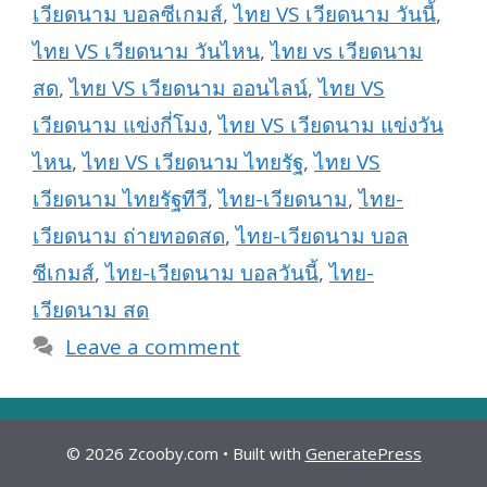
เวียดนาม บอลซีเกมส์
,
ไทย VS เวียดนาม วันนี้
,
ไทย VS เวียดนาม วันไหน
,
ไทย vs เวียดนาม
สด
,
ไทย VS เวียดนาม ออนไลน์
,
ไทย VS
เวียดนาม แข่งกี่โมง
,
ไทย VS เวียดนาม แข่งวัน
ไหน
,
ไทย VS เวียดนาม ไทยรัฐ
,
ไทย VS
เวียดนาม ไทยรัฐทีวี
,
ไทย-เวียดนาม
,
ไทย-
เวียดนาม ถ่ายทอดสด
,
ไทย-เวียดนาม บอล
ซีเกมส์
,
ไทย-เวียดนาม บอลวันนี้
,
ไทย-
เวียดนาม สด
Leave a comment
© 2026 Zcooby.com
• Built with
GeneratePress