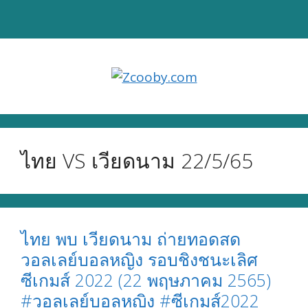
Skip
to
content
ไทย VS เวียดนาม 22/5/65
ไทย พบ เวียดนาม ถ่ายทอดสด
วอลเลย์บอลหญิง รอบชิงชนะเลิศ
ซีเกมส์ 2022 (22 พฤษภาคม 2565)
#วอลเลย์บอลหญิง #ซีเกมส์2022