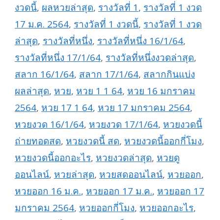
งวดนี้
,
ผลหวยล่าสุด
,
รางวัลที่ 1
,
รางวัลที่ 1 งวด
17 ม.ค. 2564
,
รางวัลที่ 1 งวดนี้
,
รางวัลที่ 1 งวด
ล่าสุด
,
รางวัลที่หนึ่ง
,
รางวัลที่หนึ่ง 16/1/64
,
รางวัลที่หนึ่ง 17/1/64
,
รางวัลที่หนึ่งงวดล่าสุด
,
สลาก 16/1/64
,
สลาก 17/1/64
,
สลากกินแบ่ง
ผลล่าสุด
,
หวย
,
หวย 1 1 64
,
หวย 16 มกราคม
2564
,
หวย 17 1 64
,
หวย 17 มกราคม 2564
,
หวยงวด 16/1/64
,
หวยงวด 17/1/64
,
หวยงวดนี้
ถ่ายทอดสด
,
หวยงวดนี้ สด
,
หวยงวดนี้ออกกี่โมง
,
หวยงวดนี้ออกอะไร
,
หวยงวดล่าสุด
,
หวยดู
ออนไลน์
,
หวยล่าสุด
,
หวยสดออนไลน์
,
หวยออก
,
หวยออก 16 ม.ค.
,
หวยออก 17 ม.ค.
,
หวยออก 17
มกราคม 2564
,
หวยออกกี่โมง
,
หวยออกอะไร
,