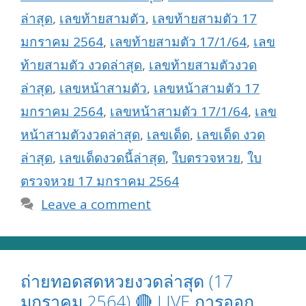
ล่าสุด
,
เลขท้ายสามตัว
,
เลขท้ายสามตัว 17
มกราคม 2564
,
เลขท้ายสามตัว 17/1/64
,
เลข
ท้ายสามตัว งวดล่าสุด
,
เลขท้ายสามตัวงวด
ล่าสุด
,
เลขหน้าสามตัว
,
เลขหน้าสามตัว 17
มกราคม 2564
,
เลขหน้าสามตัว 17/1/64
,
เลข
หน้าสามตัวงวดล่าสุด
,
เลขเด็ด
,
เลขเด็ด งวด
ล่าสุด
,
เลขเด็ดงวดนี้ล่าสุด
,
ใบตรวจหวย
,
ใบ
ตรวจหวย 17 มกราคม 2564
Leave a comment
ถ่ายทอดสดหวยงวดล่าสุด (17
มกราคม 2564) 🔴 LIVE การออก