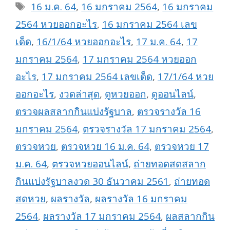
Tags
16 ม.ค. 64
,
16 มกราคม 2564
,
16 มกราคม
2564 หวยออกอะไร
,
16 มกราคม 2564 เลข
เด็ด
,
16/1/64 หวยออกอะไร
,
17 ม.ค. 64
,
17
มกราคม 2564
,
17 มกราคม 2564 หวยออก
อะไร
,
17 มกราคม 2564 เลขเด็ด
,
17/1/64 หวย
ออกอะไร
,
งวดล่าสุด
,
ดูหวยออก
,
ดูออนไลน์
,
ตรวจผลสลากกินแบ่งรัฐบาล
,
ตรวจรางวัล 16
มกราคม 2564
,
ตรวจรางวัล 17 มกราคม 2564
,
ตรวจหวย
,
ตรวจหวย 16 ม.ค. 64
,
ตรวจหวย 17
ม.ค. 64
,
ตรวจหวยออนไลน์
,
ถ่ายทอดสดสลาก
กินแบ่งรัฐบาลงวด 30 ธันวาคม 2561
,
ถ่ายทอด
สดหวย
,
ผลรางวัล
,
ผลรางวัล 16 มกราคม
2564
,
ผลรางวัล 17 มกราคม 2564
,
ผลสลากกิน