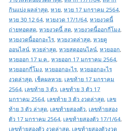
กินแบ่ง ผลล่าสุด
,
หวย
,
หวย 17 มกราคม 2564
,
หวย 30 12 64
,
หวยงวด 17/1/64
,
หวยงวดนี้
ถ่ายทอดสด
,
หวยงวดนี้ สด
,
หวยงวดนี้ออกกี่โมง
,
หวยงวดนี้ออกอะไร
,
หวยงวดล่าสุด
,
หวยดู
ออนไลน์
,
หวยล่าสุด
,
หวยสดออนไลน์
,
หวยออก
,
หวยออก 17 ม.ค.
,
หวยออก 17 มกราคม 2564
,
หวยออกกี่โมง
,
หวยออกอะไร
,
หวยออกอะไร
งวดล่าสุด
,
เช็คผลหวย
,
เลขท้าย 17 มกราคม
2564
,
เลขท้าย 3 ตัว
,
เลขท้าย 3 ตัว 17
มกราคม 2564
,
เลขท้าย 3 ตัว งวดล่าสุด
,
เลข
ท้าย 3 ตัว ล่าสุด
,
เลขท้ายสองตัว
,
เลขท้ายสอง
ตัว 17 มกราคม 2564
,
เลขท้ายสองตัว 17/1/64
,
เลขท้ายสองตัว งวดล่าสุด
,
เลขท้ายสองตัวงวด