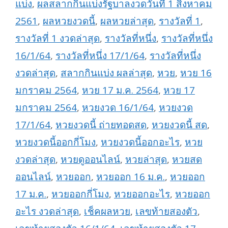
แบ่ง
,
ผลสลากกินแบ่งรัฐบาลงวดวันที่ 1 สิงหาคม
2561
,
ผลหวยงวดนี้
,
ผลหวยล่าสุด
,
รางวัลที่ 1
,
รางวัลที่ 1 งวดล่าสุด
,
รางวัลที่หนึ่ง
,
รางวัลที่หนึ่ง
16/1/64
,
รางวัลที่หนึ่ง 17/1/64
,
รางวัลที่หนึ่ง
งวดล่าสุด
,
สลากกินแบ่ง ผลล่าสุด
,
หวย
,
หวย 16
มกราคม 2564
,
หวย 17 ม.ค. 2564
,
หวย 17
มกราคม 2564
,
หวยงวด 16/1/64
,
หวยงวด
17/1/64
,
หวยงวดนี้ ถ่ายทอดสด
,
หวยงวดนี้ สด
,
หวยงวดนี้ออกกี่โมง
,
หวยงวดนี้ออกอะไร
,
หวย
งวดล่าสุด
,
หวยดูออนไลน์
,
หวยล่าสุด
,
หวยสด
ออนไลน์
,
หวยออก
,
หวยออก 16 ม.ค.
,
หวยออก
17 ม.ค.
,
หวยออกกี่โมง
,
หวยออกอะไร
,
หวยออก
อะไร งวดล่าสุด
,
เช็คผลหวย
,
เลขท้ายสองตัว
,