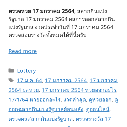
ตรวจหวย 17 มกราคม 2564
, สลากกินแบ่ง
รัฐบาล 17 มกราคม 2564 ผลการออกสลากกิน
แบ่งรัฐบาล งวดประจำวันที่ 17 มกราคม 2564
ตรวจสอบรางวัลทั้งหมดได้ที่นี่ครับ
Read more
Categories
Lottery
Tags
17 ม.ค. 64
,
17 มกราคม 2564
,
17 มกราคม
2564 ผลหวย
,
17 มกราคม 2564 หวยออกอะไร
,
17/1/64 หวยออกอะไร
,
งวดล่าสุด
,
ดูหวยออก
,
ดู
ออกฉลากกินแบ่งรัฐบาลย้อนหลัง
,
ดูออนไลน์
,
ตรวจผลสลากกินแบ่งรัฐบาล
,
ตรวจรางวัล 17