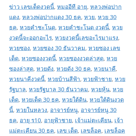
ข่าว เลขเด็ดงวดนี้
,
หมออีที อายุ
,
หลวงพ่อปาก
แดง
,
หลวงพ่อปากแดง 30 ธค
,
หวย
,
หวย 30
ธค
,
หวยคำชะโนด
,
หวยคำชะโนด งวดนี้
,
หวย
งวดนี้จะออกอะไร
,
หวยงวดนี้เลขอะไรมาแรง
,
หวยซอง
,
หวยซอง 30 ธันวาคม
,
หวยซอง เลข
เด็ด
,
หวยซองงวดนี้
,
หวยซองงวดล่าสุด
,
หวย
ซองล่าสุด
,
หวยดัง
,
หวยดัง 30 ธค
,
หวยนาคี
,
หวยนาคีงวดนี้
,
หวยบ้านสีฟ้า
,
หวยฟ้าชาย
,
หวย
รัฐบาล
,
หวยรัฐบาล 30 ธันวาคม
,
หวยหุ้น
,
หวย
เด็ด
,
หวยเด็ด 30 ธค
,
หวยใต้ดิน
,
หวยใต้ดินงวด
นี้
,
หวยในหลวง
,
อาจารย์หนู
,
อาจารย์หนู 30
ธค
,
อายุ ร10
,
อายุฟ้าชาย
,
เจ้าแม่ตะเคียน
,
เจ้า
แม่ตะเคียน 30 ธค
,
เลข เด็ด
,
เลขล็อค
,
เลขล็อค