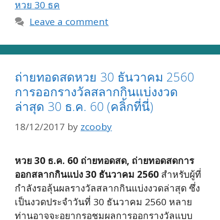
หวย 30 ธค
Leave a comment
ถ่ายทอดสดหวย 30 ธันวาคม 2560
การออกรางวัลสลากกินแบ่งงวด
ล่าสุด 30 ธ.ค. 60 (คลิ้กที่นี่)
18/12/2017
by
zcooby
หวย 30 ธ.ค. 60 ถ่ายทอดสด, ถ่ายทอดสดการ
ออกสลากกินแบ่ง 30 ธันวาคม 2560
สำหรับผู้ที่
กำลังรอลุ้นผลรางวัลสลากกินแบ่งงวดล่าสุด ซึ่ง
เป็นงวดประจำวันที่ 30 ธันวาคม 2560 หลาย
ท่านอาจจะอยากรอชมผลการออกรางวัลแบบ