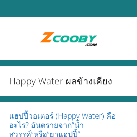
Skip
to
content
Happy Water ผลข้างเคียง
แฮปปี้วอเตอร์ (Happy Water) คือ
อะไร? อันตรายจาก”น้ำ
สวรรค์”หรือ”ยาแฮปปี้”