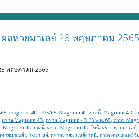
 ผลหวยมาเลย์ 28 พฤษภาคม 2565
 28 พฤษภาคม 2565
565
,
magnum 4D 28/5/65
,
Magnum 4D งวดนี้
,
Magnum 4D ล่า
,
ตรวจ Magnum 4D
,
ตรวจ Magnum 4D 28 พ.ค. 65
,
ตรวจ Magn
จ Magnum 4D งวดนี้
,
ตรวจ Magnum 4D วันนี้
,
ตรวจหวยมาเลย์
,
หวยมาเลย์ หวยมาเลย์
,
ตรวจหวยมาเลย์งวดนี้
,
ตรวจหวยมาเลย์วันน