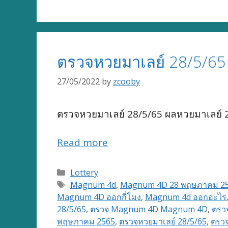
ตรวจหวยมาเลย์ 28/5/65
27/05/2022
by
zcooby
ตรวจหวยมาเลย์ 28/5/65 ผลหวยมาเลย์
Read more
Categories
Lottery
Tags
Magnum 4d
,
Magnum 4D 28 พฤษภาคม 2
Magnum 4D ออกกี่โมง
,
Magnum 4d ออกอะไร
28/5/65
,
ตรวจ Magnum 4D Magnum 4D
,
ตรว
พฤษภาคม 2565
,
ตรวจหวยมาเลย์ 28/5/65
,
ตรวจ