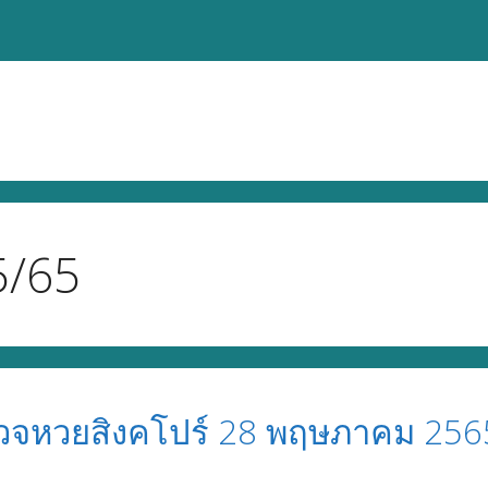
5/65
รวจหวยสิงคโปร์ 28 พฤษภาคม 256