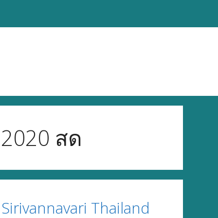
s 2020 สด
irivannavari Thailand