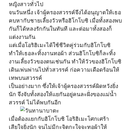
หญิงสาวทั่วไป
จนวันหนึ่ง เจ้าผู้ครองสวรรค์จึงได้อนุญาตให้เธอ
คบหากับชายเลี้ยงวัวหรือฮิโกโบชิ เมื่อทั้งสองพบ
กันก็ได้หลงรักกันในทันที และต่อมาทั้งสองก็
แต่งงานกัน
แต่เมื่อโอริฮิเมะได้ใช้ชีวิตคู่ร่วมกับฮิโกโบชิ
ทำให้เธอละทิ้งงานทอผ้า ส่วนฮิโกโบชิก็ละทิ้ง
งานเลี้ยงวัวของตนเช่นกัน ทำให้วัวของฮิโกโบชิ
เดินเพ่นพ่านไปทั่วสวรรค์ ก่อความเดือดร้อนให้
เทพบนสวรรค์
เป็นอย่างมาก ซึ่งให้เจ้าผู้ครองสวรรค์ผิดหวังยิ่ง
นัก จึงจับทั้งสองให้แยกันอยู่คนละฝั่งของแม่น้ำ
สวรรค์ ไม่ได้พบกันอีก
เมื่อต้องแยกกับฮิโกโบชิ โอริฮิเมะโศกเศร้า
เสียใจยิ่งนัก จนไม่มีกะจิตกะใจจะทอผ้าให้