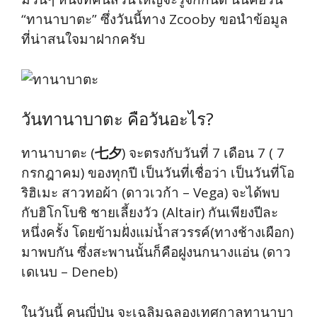
“ทานาบาตะ” ซึ่งวันนี้ทาง Zcooby ขอนำข้อมูล
ที่น่าสนใจมาฝากครับ
วันทานาบาตะ คือวันอะไร?
ทานาบาตะ (
七夕
) จะตรงกับวันที่ 7 เดือน 7 ( 7
กรกฎาคม) ของทุกปี เป็นวันที่เชื่อว่า เป็นวันที่โอ
ริฮิเมะ สาวทอผ้า (ดาวเวก้า – Vega) จะได้พบ
กับฮิโกโบชิ ชายเลี้ยงวัว (Altair) กันเพียงปีละ
หนึ่งครั้ง โดยข้ามฝั่งแม่น้ำสวรรค์(ทางช้างเผือก)
มาพบกัน ซึ่งสะพานนั้นก็คือฝูงนกนางแอ่น (ดาว
เดเนบ – Deneb)
ในวันนี้ คนญี่ปุ่น จะเฉลิมฉลองเทศกาลทานาบา