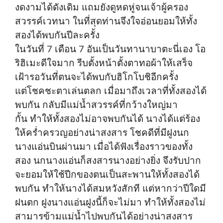
งดงามได้ดังเดิม แถมยังดูหดหู่จนเจ้าผู้ครอง
สวรรค์เวทนา ในที่สุดท่านจึงใจอ่อนยอมให้ทั้ง
สองได้พบกันปีละครั้ง
ในวันที่ 7 เดือน 7 อันเป็นวันทานาบาตะนี่เอง โอ
ริฮิเมะดีใจมาก รีบตั้งหน้าตั้งตาทอผ้าให้เสร็จ
เฝ้ารอวันที่ตนจะได้พบกับฮิโกโบชิอีกครั้ง
แต่โชคชะตาเล่นตลก เมื่อมาถึงเวลาที่ทั้งสองได้
พบกัน กลับมีแม่น้ำสวรรค์ที่กว้างใหญ่มา
กั้น ทำให้ทั้งสองไม่อาจพบกันได้ นางได้แต่ร้อง
ให้คร่ำครวญอย่างน่าสงสาร โชคดีที่มีฝูงนก
นางแอ่นบินผ่านมา เมื่อได้ฟังเรื่องราวของทั้ง
สอง นกนางแอ่นก็สงสารนางอย่างยิ่ง จึงรับปาก
จะยอมให้ใช้ปีกของตนเป็นสะพานให้ทั้งสองได้
พบกัน ทำให้นางได้สมหวังสักที แต่หากว่าปีใดมี
ฝนตก ฝูงนางแอ่นฝูงนี้ก็จะไม่มา ทำให้ทั้งสองไม่
สามารข้ามแม่น้ำไปพบกันได้อย่างน่าสงสาร