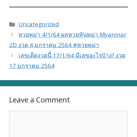
Categories
Uncategorized
หวยพม่า 4/1/64 ผลหวยหุ้นพม่า Myanmar
2D งวด 4 มกราคม 2564 #หวยพม่า
เลขเด็ดงวดนี้ 17/1/64 มีเลขอะไรบ้าง? งวด
17 มกราคม 2564
Leave a Comment
Comment