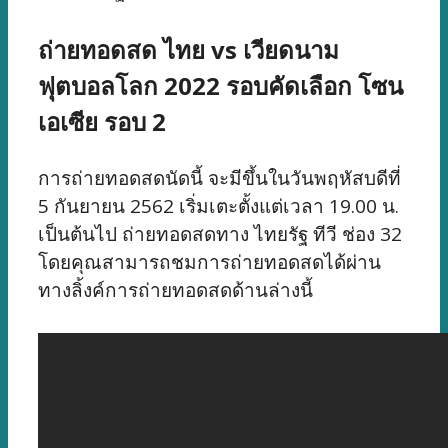
ถ่ายทอดสด ไทย vs เวียดนาม
ฟุตบอลโลก 2022 รอบคัดเลือก โซน
เอเซีย รอบ 2
การถ่ายทอดสดนัดนี้ จะมีขึ้นในวันพฤหัสบดีที่
5 กันยายน 2562 เริ่มเตะตั้งแต่เวลา 19.00 น.
เป็นต้นไป ถ่ายทอดสดทาง ไทยรัฐ ทีวี ช่อง 32
โดยคุณสามารถชมการถ่ายทอดสดได้ผ่าน
ทางลิ้งค์การถ่ายทอดสดด้านล่างนี้