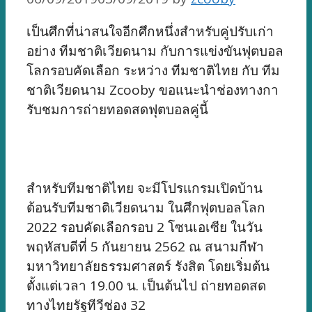
เป็นศึกที่น่าสนใจอีกศึกหนึ่งสำหรับคู่ปรับเก่า
อย่าง ทีมชาติเวียดนาม กับการแข่งขันฟุตบอล
โลกรอบคัดเลือก ระหว่าง ทีมชาติไทย กับ ทีม
ชาติเวียดนาม Zcooby ขอแนะนำช่องทางกา
รับชมการถ่ายทอดสดฟุตบอลคู่นี้
สำหรับทีมชาติไทย จะมีโปรแกรมเปิดบ้าน
ต้อนรับทีมชาติเวียดนาม ในศึกฟุตบอลโลก
2022 รอบคัดเลือกรอบ 2 โซนเอเซีย ในวัน
พฤหัสบดีที่ 5 กันยายน 2562 ณ สนามกีฬา
มหาวิทยาลัยธรรมศาสตร์ รังสิต โดยเริ่มต้น
ตั้งแต่เวลา 19.00 น. เป็นต้นไป ถ่ายทอดสด
ทางไทยรัฐทีวีช่อง 32