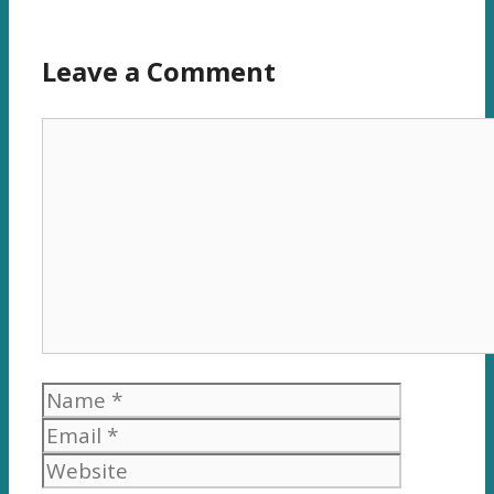
Leave a Comment
Comment
Name
Email
Website