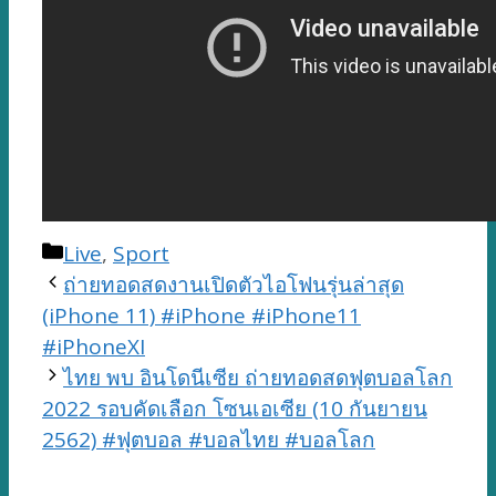
Categories
Live
,
Sport
ถ่ายทอดสดงานเปิดตัวไอโฟนรุ่นล่าสุด
(iPhone 11) #iPhone #iPhone11
#iPhoneXI
ไทย พบ อินโดนีเซีย ถ่ายทอดสดฟุตบอลโลก
2022 รอบคัดเลือก โซนเอเซีย (10 กันยายน
2562) #ฟุตบอล #บอลไทย #บอลโลก