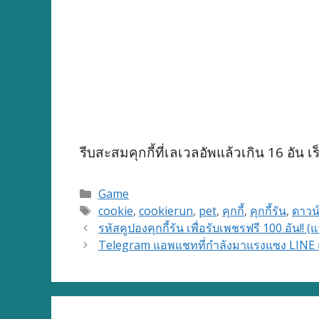
รีบสะสมคุกกี้ที่เลเวลอัพแล้วเกิน 16 อัน 
Categories
Game
Tags
cookie
,
cookierun
,
pet
,
คุกกี้
,
คุกกี้รัน
,
ดาวน
รหัสคูปองคุกกี้รัน เพื่อรับเพชรฟรี 100 อัน!! (
Telegram แอพแชทที่กำลังมาแรงแซง LINE