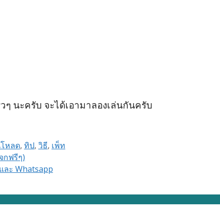
เร็วๆ นะครับ จะได้เอามาลองเล่นกันครับ
์โหลด
,
ทิป
,
วิธี
,
เพ็ท
แจกฟรีๆ)
 และ Whatsapp