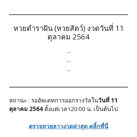
หวยตำราฝัน (หวยสัตว์) งวดวันที่ 11
ตุลาคม 2564
–
–
–
สถานะ : รออัพเดทการออกรางวัลใน
วันที่ 11
ตุลาคม 2564
ตั้งแต่เวลา20:00 น. เป็นต้นไป
ตรวจหวยลาวงวดล่าสุด คลิ้กที่นี่