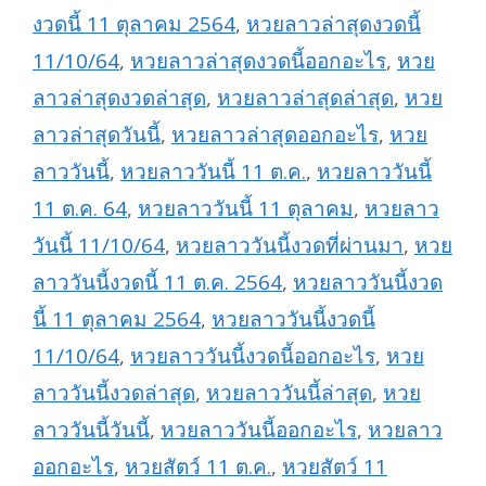
งวดนี้ 11 ตุลาคม 2564
,
หวยลาวล่าสุดงวดนี้
11/10/64
,
หวยลาวล่าสุดงวดนี้ออกอะไร
,
หวย
ลาวล่าสุดงวดล่าสุด
,
หวยลาวล่าสุดล่าสุด
,
หวย
ลาวล่าสุดวันนี้
,
หวยลาวล่าสุดออกอะไร
,
หวย
ลาววันนี้
,
หวยลาววันนี้ 11 ต.ค.
,
หวยลาววันนี้
11 ต.ค. 64
,
หวยลาววันนี้ 11 ตุลาคม
,
หวยลาว
วันนี้ 11/10/64
,
หวยลาววันนี้งวดที่ผ่านมา
,
หวย
ลาววันนี้งวดนี้ 11 ต.ค. 2564
,
หวยลาววันนี้งวด
นี้ 11 ตุลาคม 2564
,
หวยลาววันนี้งวดนี้
11/10/64
,
หวยลาววันนี้งวดนี้ออกอะไร
,
หวย
ลาววันนี้งวดล่าสุด
,
หวยลาววันนี้ล่าสุด
,
หวย
ลาววันนี้วันนี้
,
หวยลาววันนี้ออกอะไร
,
หวยลาว
ออกอะไร
,
หวยสัตว์ 11 ต.ค.
,
หวยสัตว์ 11