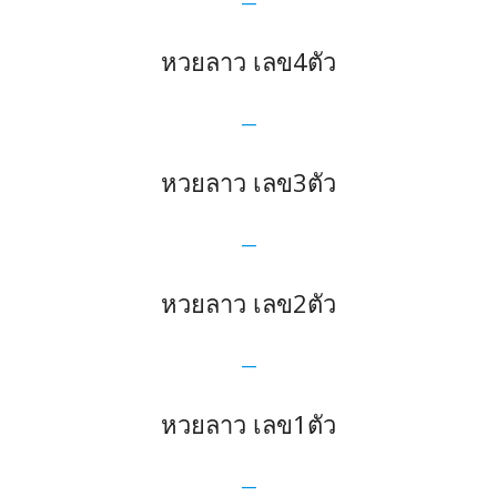
–
หวยลาว เลข4ตัว
–
หวยลาว เลข3ตัว
–
หวยลาว เลข2ตัว
–
หวยลาว เลข1ตัว
–