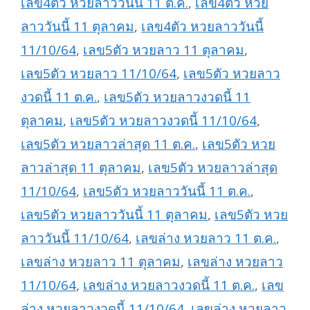
เลข4ตัว หวยลาววันนี้ 11 ต.ค.
,
เลข4ตัว หวย
ลาววันนี้ 11 ตุลาคม
,
เลข4ตัว หวยลาววันนี้
11/10/64
,
เลข5ตัว หวยลาว 11 ตุลาคม
,
เลข5ตัว หวยลาว 11/10/64
,
เลข5ตัว หวยลาว
งวดนี้ 11 ต.ค.
,
เลข5ตัว หวยลาวงวดนี้ 11
ตุลาคม
,
เลข5ตัว หวยลาวงวดนี้ 11/10/64
,
เลข5ตัว หวยลาวล่าสุด 11 ต.ค.
,
เลข5ตัว หวย
ลาวล่าสุด 11 ตุลาคม
,
เลข5ตัว หวยลาวล่าสุด
11/10/64
,
เลข5ตัว หวยลาววันนี้ 11 ต.ค.
,
เลข5ตัว หวยลาววันนี้ 11 ตุลาคม
,
เลข5ตัว หวย
ลาววันนี้ 11/10/64
,
เลขล่าง หวยลาว 11 ต.ค.
,
เลขล่าง หวยลาว 11 ตุลาคม
,
เลขล่าง หวยลาว
11/10/64
,
เลขล่าง หวยลาวงวดนี้ 11 ต.ค.
,
เลข
ล่าง หวยลาวงวดนี้ 11/10/64
,
เลขล่าง หวยลาว