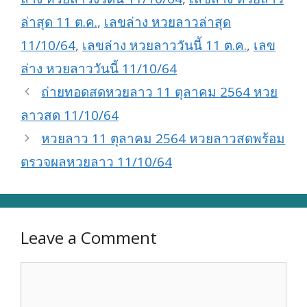
ล่าสุด 11 ต.ค.
,
เลขล่าง หวยลาวล่าสุด
11/10/64
,
เลขล่าง หวยลาววันนี้ 11 ต.ค.
,
เลข
ล่าง หวยลาววันนี้ 11/10/64
ถ่ายทอดสดหวยลาว 11 ตุลาคม 2564 หวย
ลาวสด 11/10/64
หวยลาว 11 ตุลาคม 2564 หวยลาวสดพร้อม
ตรวจผลหวยลาว 11/10/64
Leave a Comment
Comment