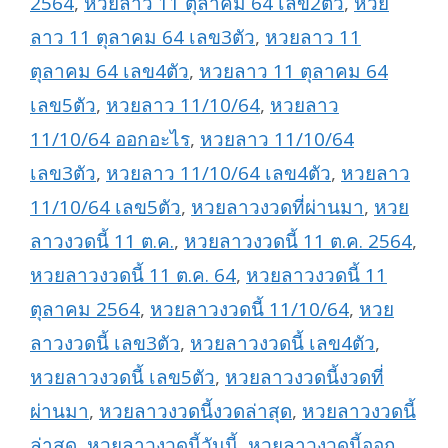
2564
,
หวยลาว 11 ตุลาคม 64 เลข2ตัว
,
หวย
ลาว 11 ตุลาคม 64 เลข3ตัว
,
หวยลาว 11
ตุลาคม 64 เลข4ตัว
,
หวยลาว 11 ตุลาคม 64
เลข5ตัว
,
หวยลาว 11/10/64
,
หวยลาว
11/10/64 ออกอะไร
,
หวยลาว 11/10/64
เลข3ตัว
,
หวยลาว 11/10/64 เลข4ตัว
,
หวยลาว
11/10/64 เลข5ตัว
,
หวยลาวงวดที่ผ่านมา
,
หวย
ลาวงวดนี้ 11 ต.ค.
,
หวยลาวงวดนี้ 11 ต.ค. 2564
,
หวยลาวงวดนี้ 11 ต.ค. 64
,
หวยลาวงวดนี้ 11
ตุลาคม 2564
,
หวยลาวงวดนี้ 11/10/64
,
หวย
ลาวงวดนี้ เลข3ตัว
,
หวยลาวงวดนี้ เลข4ตัว
,
หวยลาวงวดนี้ เลข5ตัว
,
หวยลาวงวดนี้งวดที่
ผ่านมา
,
หวยลาวงวดนี้งวดล่าสุด
,
หวยลาวงวดนี้
ล่าสุด
,
หวยลาวงวดนี้วันนี้
,
หวยลาวงวดนี้ออก