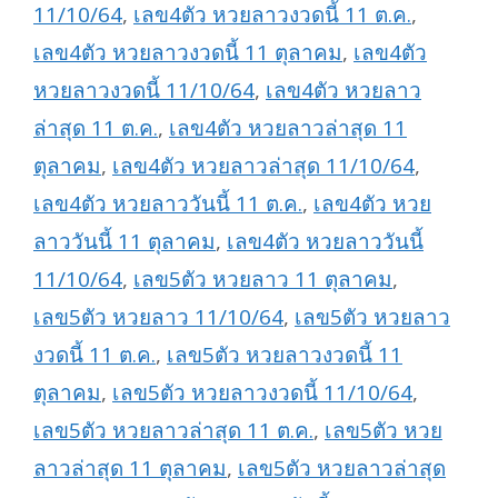
11/10/64
,
เลข4ตัว หวยลาวงวดนี้ 11 ต.ค.
,
เลข4ตัว หวยลาวงวดนี้ 11 ตุลาคม
,
เลข4ตัว
หวยลาวงวดนี้ 11/10/64
,
เลข4ตัว หวยลาว
ล่าสุด 11 ต.ค.
,
เลข4ตัว หวยลาวล่าสุด 11
ตุลาคม
,
เลข4ตัว หวยลาวล่าสุด 11/10/64
,
เลข4ตัว หวยลาววันนี้ 11 ต.ค.
,
เลข4ตัว หวย
ลาววันนี้ 11 ตุลาคม
,
เลข4ตัว หวยลาววันนี้
11/10/64
,
เลข5ตัว หวยลาว 11 ตุลาคม
,
เลข5ตัว หวยลาว 11/10/64
,
เลข5ตัว หวยลาว
งวดนี้ 11 ต.ค.
,
เลข5ตัว หวยลาวงวดนี้ 11
ตุลาคม
,
เลข5ตัว หวยลาวงวดนี้ 11/10/64
,
เลข5ตัว หวยลาวล่าสุด 11 ต.ค.
,
เลข5ตัว หวย
ลาวล่าสุด 11 ตุลาคม
,
เลข5ตัว หวยลาวล่าสุด