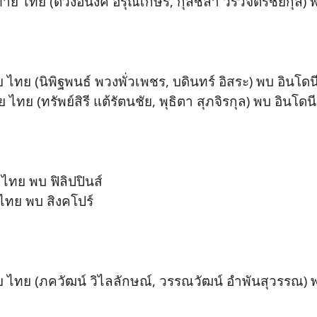
ท้าย ไทย (ดวงอนงค์ อรุณเกษร, กุลชลา วรวิจิตรชัยกุล) พ
 ไทย (นิพิฐพนธ์ พวงพั่วเพชร, บดินทร์ อิสระ) พบ อินโดน
ไทย (ทรัพย์สิรี แต้รัตนชัย, พุธิตา สุภจิรกุล) พบ อินโดนี
ทย พบ ฟิลิปปินส์
ไทย พบ สิงคโปร์
าย ไทย (ภควัฒน์ วิไลลักษณ์, วรรณวัฒน์ อำพันสุวรรณ) พ