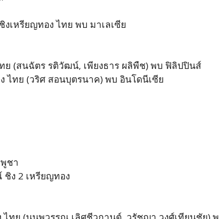
บชิงเหรียญทอง ไทย พบ มาเลเซีย
 (สนฉัตร รติวัฒน์, เพียงธาร ผลิพืช) พบ ฟิลิปปินส์
ง ไทย (วริศ สอนบุตรนาค) พบ อินโดนีเซีย
มพูชา
์ ชิง 2 เหรียญทอง
ง ไทย (นนพวรรณ เลิศชีวกานต์, วรัชญา วงศ์เทียนชัย) พบ