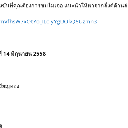
ที่คุณต้องการชมไม่เจอ แนะนำให้หาจากลิ้งค์ด้านล่า
LqAmVfhsW7xOtYo_ILc-yYgUOkQ6Uzmn3
่ 14 มิถุนายน 2558
หรียญทอง
์