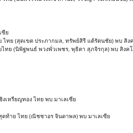
เซีย
ย ไทย (สุดเขต ประภากมล, ทรัพย์สิรี แต้รัตนชัย) พบ สิง
ไทย (นิพิฐพนธ์ พวงพั่วเพชร, พุธิตา สุภจิรกุล) พบ สิงคโ
บชิงเหรียญทอง ไทย พบ มาเลเซีย
นสุดท้าย ไทย (ณิชชาอร จินดาพล) พบ มาเลเซีย