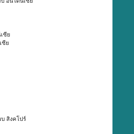
บ อินโดนีเซีย
ีเซีย
เซีย
บ สิงคโปร์