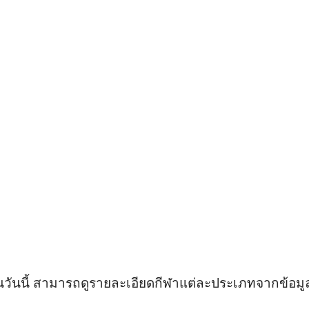
นวันนี้ สามารถดูรายละเอียดกีฬาแต่ละประเภทจากข้อมูล