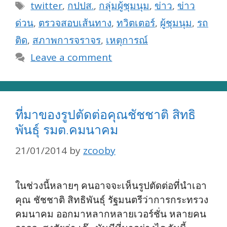
Tags
twitter
,
กปปส.
,
กลุ่มผู้ชุมนุม
,
ข่าว
,
ข่าว
ด่วน
,
ตรวจสอบเส้นทาง
,
ทวิตเตอร์
,
ผู้ชุมนุม
,
รถ
ติด
,
สภาพการจราจร
,
เหตุการณ์
Leave a comment
ที่มาของรูปตัดต่อคุณชัชชาติ สิทธิ
พันธุ์ รมต.คมนาคม
21/01/2014
by
zcooby
ในช่วงนี้หลายๆ คนอาจจะเห็นรูปตัดต่อที่นำเอา
คุณ ชัชชาติ สิทธิพันธุ์ รัฐมนตรีว่าการกระทรวง
คมนาคม ออกมาหลากหลายเวอร์ชั่น หลายคน