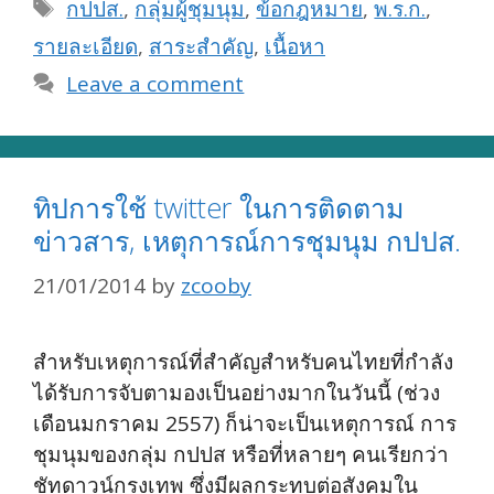
Tags
กปปส.
,
กลุ่มผู้ชุมนุม
,
ข้อกฎหมาย
,
พ.ร.ก.
,
รายละเอียด
,
สาระสำคัญ
,
เนื้อหา
Leave a comment
ทิปการใช้ twitter ในการติดตาม
ข่าวสาร, เหตุการณ์การชุมนุม กปปส.
21/01/2014
by
zcooby
สำหรับเหตุการณ์ที่สำคัญสำหรับคนไทยที่กำลัง
ได้รับการจับตามองเป็นอย่างมากในวันนี้ (ช่วง
เดือนมกราคม 2557) ก็น่าจะเป็นเหตุการณ์ การ
ชุมนุมของกลุ่ม กปปส หรือที่หลายๆ คนเรียกว่า
ชัทดาวน์กรุงเทพ ซึ่งมีผลกระทบต่อสังคมใน