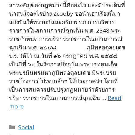
สาระคัญของกฎหมายนี้คืออะไร และมีประเด็นที่
น่าสนใจอะไรบ้าง Zcooby ขอนำเอาเรื่องนี้มา
แบ่งปันให้ทราบกันนะครับ พ.ร.ก.การบริหาร
ราชการในสถานการณ์ฉุกเฉิน พ.ศ. 2548 พระ
ราชกำหนด การบริหารราชการในสถานการณ์
ฉุกเฉิน พ.ศ. ๒๕๔๘ ภูมิพลอดุลยเดช
ป.ร. ให้ไว้ ณ วันที่ ๑๖ กรกฎาคม พ.ศ. ๒๕๔๘
เป็นปีที่ ๖๐ ในรัชกาลปัจจุบัน พระบาทสมเด็จ
พระปรมินทรมหาภูมิพลอดุลยเดช มีพระบรม
ราชโองการโปรดเกล้าฯ ให้ประกาศว่า โดยที่
เป็นการสมควรปรับปรุงกฎหมายว่าด้วยการ
บริหารราชการในสถานการณ์ฉุกเฉิน …
Read
more
Categories
Social