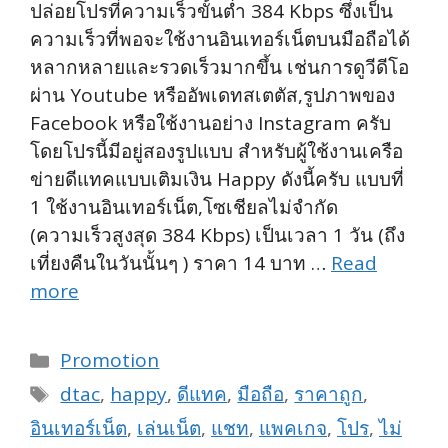
ปล่อยโปรที่ความเร็วขั้นต่ำ 384 Kbps ซึ่งเป็น
ความเร็วที่พอจะใช้งานอินเทอร์เน็ตบนมือถือได้
หลากหลายและรวดเร็วมากขึ้น เช่นการดูวีดีโอ
ผ่าน Youtube หรืออัพเดทสเตตัส,รูปภาพของ
Facebook หรือใช้งานอย่าง Instagram ครับ
โดยโปรนี้มีอยู่สองรูปแบบ สำหรับผู้ใช้งานเครือ
ข่ายดีแทคแบบเติมเงิน Happy ดังนี้ครับ แบบที่
1 ใช้งานอินเทอร์เน็ต,โซเชียลไม่จำกัด
(ความเร็วสูงสุด 384 Kbps) เป็นเวลา 1 วัน (ถึง
เที่ยงคืนในวันนั้นๆ ) ราคา 14 บาท …
Read
more
Categories
Promotion
Tags
dtac
,
happy
,
ดีแทค
,
มือถือ
,
ราคาถูก
,
อินเทอร์เน็ต
,
เล่นเน็ต
,
แชท
,
แพคเกจ
,
โปร
,
ไม่