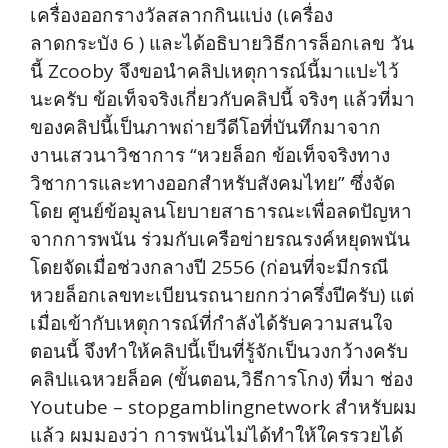
เครื่องออกรางวัลสลากกินแบ่ง (เครื่อง
ลาดกระบัง 6 ) และได้อธิบายวิธีการล็อกเลข วัน
นี้ Zcooby จึงขอนำคลิปเหตุการณ์นี้มาแปะไว้
นะครับ ข้อเท็จจริงเกี่ยวกับคลิปนี้ จริงๆ แล้วที่มา
ของคลิปนี้เป็นภาพถ่ายวีดีโอที่บันทึกมาจาก
งานเสวนาวิชาการ “หวยล็อก ข้อเท็จจริงทาง
วิชาการและทางออกสำหรับสังค­มไทย” ซึ่งจัด
โดย ศูนย์ข้อมูลนโยบายสาธารณะเพื่อลดปัญหา
จากก­ารพนัน ร่วมกับเครือข่ายรณรงค์หยุดพนัน
โดยจัดเมื่อช่วงกลางปี 2556 (ก่อนที่จะมีกรณี
หวยล็อกเลขทะเบียนรถนายกกว่าครึ่งปีครับ) แต่
เมื่อเข้ากับเหตุการณ์ที่กำลังได้รับความสนใจ
ตอนนี้ จึงทำให้คลิปนี้เป็นที่รู้จักเป็นวงกว้างครับ
คลิปแฉหวยล็อค (ขั้นตอน,วิธีการโกง) ที่มา ช่อง
Youtube – stopgamblingnetwork สำหรับผม
แล้ว ผมมองว่า การพนันไม่ได้ทำให้ใครรวยได้