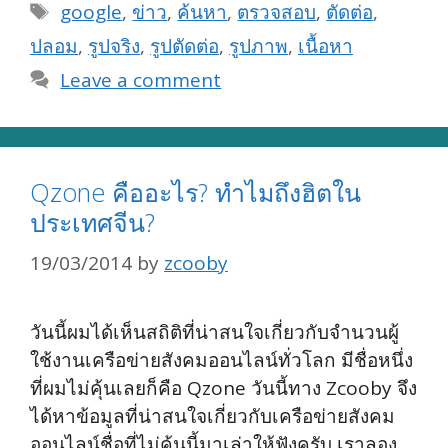
Tags
google
,
ข่าว
,
ค้นหา
,
ตรวจสอบ
,
ตัดต่อ
,
ปลอม
,
รูปจริง
,
รูปตัดต่อ
,
รูปภาพ
,
เนื้อหา
Leave a comment
Qzone คืออะไร? ทำไมถึงฮิตใน
ประเทศจีน?
19/03/2014
by
zcooby
วันนี้ผมได้เห็นสถิติที่น่าสนใจเกี่ยวกับจำนวนผู้
ใช้งานเครือข่ายสังคมออนไลน์ทั่วโลก มีชื่อหนึ่ง
ที่ผมไม่คุ้นเลยก็คือ Qzone วันนี้ทาง Zcooby จึง
ได้หาข้อมูลที่น่าสนใจเกี่ยวกับเครือข่ายสังคม
ออนไลน์ชื่อที่ไม่คุ้นนี้มาเล่าให้ฟังครับ เราลอง