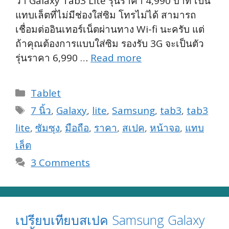
ว่า Galaxy Tab3 Lite รุ่นราคา 4,990 บาท เป็น
แทบเล็ตที่ไม่มีช่องใส่ซิม โทรไม่ได้ สามารถ
เชื่อมต่ออินเทอร์เน็ตผ่านทาง Wi-fi นะครับ แต่
ถ้าคุณต้องการแบบใส่ซิม รองรับ 3G จะเป็นตัว
รุ่นราคา 6,990 …
Read more
Categories
Tablet
Tags
7 นิ้ว
,
Galaxy
,
lite
,
Samsung
,
tab3
,
tab3
lite
,
ซัมซุง
,
มือถือ
,
ราคา
,
สเปค
,
หน้าจอ
,
แทบ
เล็ต
3 Comments
เปรียบเทียบสเปค Samsung Galaxy