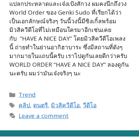
แปลกประหลาดและเจ๋งเป้งสักวง ผมคงนึกถึงวง
World Order ของ Genki Sudo ที่เรียกได้ว่า
เป็นเอกลักษณ์จริงๆ วันนี้วงนี้มีซิงเกิ้ลพร้อม
มิวสิควีดีโอที่ไม่เหมือนใครมาอีกเช่นเคย
กับ “HAVE A NICE DAY” โดยมิวสิควีดีโอเพลง
นี้ ถ่ายทำในย่านอากิฮาบาระ ซึ่งมีสถานที่ดังๆ
มากมายในแถบนี้ครับ เราไปดูกันเลยดีกว่าครับ
WORLD ORDER “HAVE A NICE DAY” ลองดูกัน
นะครับ ผมว่ามันเจ๋งจริงๆ นะ
Categories
Trend
Tags
คลิป
,
ดนตรี
,
มิวสิควีดีโอ
,
วีดีโอ
Leave a comment