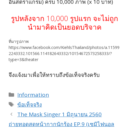
อินสตราแกรม) ครบ 10,000 ภาพ (x 10 บาท)
รูปหลังจาก 10,000 รูปแรก จะไม่ถูก
นำมาคิดเป็นยอดบริจาค
ที่มารูปภาพ
https://www.facebook.com/KiehlsThailand/photos/a.11599
2243332.101566.114182643332/10154672573258333/?
type=3&theater
จึงแจ้งมาเพื่อให้ทราบถึงข้อเท็จจริงครับ
Categories
Information
Tags
ข้อเท็จจริง
The Mask Singer 1 มิถุนายน 2560
ถ่ายทอดสดหน้ากากนักร้อง EP.9 (เซมิไฟนอล