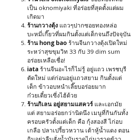
เป็น oknomiyaki ที่อร่อยที่สุดตั้งแต่ผม
เกิดมา
ร้านกวางตุ้ง
แถวๆปากซอยทองหล่อ
บะหมี่เกี๊ยวที่ผมกินตั้งแต่เด็กจนถึงปัจจุบัน
ร้าน hong bao
ร้านจีนกวางตุ้งเปิดใหม่
ระหว่าสุขขุมวิท 33 กับ 39 dim sum
อร่อยเหลือเชื่อ!
iata
ร้านจีนอะไรก็ไม่รู้ อยู่แถว เพรชบุรี
ตัดใหม่ แต่ก่อนอยู่แถวสยาม กินตั้งแต่
เด็ก ข้าวอบหนำเลี๊ยบอร่อยมาก
ก๋วยเตี๋ยวเซี่งไฮ้ด้วย
ร้านกิเลน อยู่สยามแสควร์
และเอกมัย
แต่ สยามอร่อยกว่านิดนึง เมนูที่กินกันทั้ง
ครอบครัวตั้งแต่เด็ก คือ กุ้งสองสี ไก่อบ
เกลือ ปลาเปรี้ยวหวาน เต้าหู้น้ำแดง ตอน
กินอย่าลืมสั่งน้ำมันราดไก่มาราดข้าว