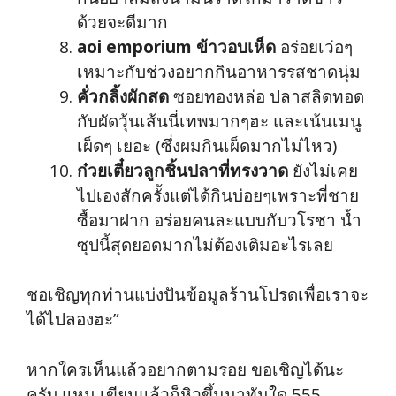
ด้วยจะดีมาก
aoi emporium ข้าวอบเห็ด
อร่อยเว่อๆ
เหมาะกับช่วงอยากกินอาหารรสชาดนุ่ม
คั่วกลิ้งผักสด
ซอยทองหล่อ ปลาสลิดทอด
กับผัดวุ้นเส้นนี่เทพมากๆฮะ และเน้นเมนู
เผ็ดๆ เยอะ (ซึ่งผมกินเผ็ดมากไม่ไหว)
ก๋วยเตี๋ยวลูกชิ้นปลาที่ทรงวาด
ยังไม่เคย
ไปเองสักครั้งแต่ได้กินบ่อยๆเพราะพี่ชาย
ซื้อมาฝาก อร่อยคนละแบบกับวโรชา น้ำ
ซุปนี้สุดยอดมากไม่ต้องเติมอะไรเลย
ชอเชิญทุกท่านแบ่งปันข้อมูลร้านโปรดเพื่อเราจะ
ได้ไปลองฮะ”
หากใครเห็นแล้วอยากตามรอย ขอเชิญได้นะ
ครับ แหม เขียนแล้วก็หิวขึ้นมาทันใด 555