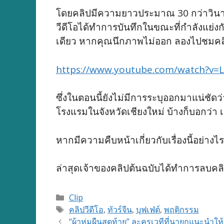
โดยคลิปมีความยาวประมาณ 30 กว่าวินาที 
วีดีโอได้ทำการบันทึกในขณะที่กำลังแย่งก
เดียว หากคุณนึกภาพไม่ออก ลองไปชมคลิ
https://www.youtube.com/watch?v
ซึ่งในตอนนี้ยังไม่มีการระบุออกมาแน่ชัดว
โรงแรมในจังหวัดเชียงใหม่ บ้างก็บอกว่า
หากมีความคืบหน้าเกี่ยวกับเรื่องนี้อย่า
ล่าสุดเจ้าของคลิปต้นฉบับได้ทำการลบคลิ
Categories
Clip
Tags
คลิปวีดีโอ
,
ทัวร์จีน
,
บุฟเฟ่ต์
,
พฤติกรรม
“ผ้าห่มผืนสุดท้าย” ละครเวทีที่นายกแนะนำให้