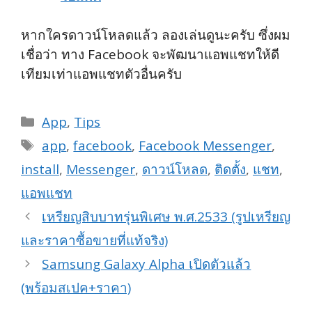
หากใครดาวน์โหลดแล้ว ลองเล่นดูนะครับ ซึ่งผม
เชื่อว่า ทาง Facebook จะพัฒนาแอพแชทให้ดี
เทียมเท่าแอพแชทตัวอื่นครับ
Categories
App
,
Tips
Tags
app
,
facebook
,
Facebook Messenger
,
install
,
Messenger
,
ดาวน์โหลด
,
ติดตั้ง
,
แชท
,
แอพแชท
เหรียญสิบบาทรุ่นพิเศษ พ.ศ.2533 (รูปเหรียญ
และราคาซื้อขายที่แท้จริง)
Samsung Galaxy Alpha เปิดตัวแล้ว
(พร้อมสเปค+ราคา)