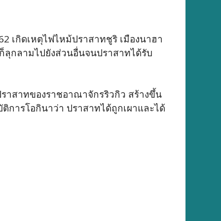
62 เกิดเหตุไฟไหม้ปราสาทชูริ เมืองนาฮา
นก็ลุกลามไปยังส่วนอื่นจนปราสาทได้รับ
ะปราสาทของราชอาณาจักรริวกิว สร้างขึ้น
ิบัติการโอกินาว่า ปราสาทได้ถูกเผาและได้