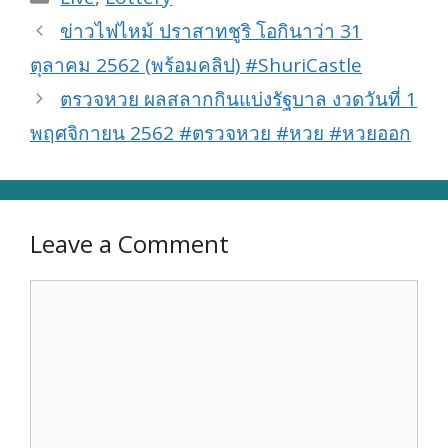
ข่าวไฟไหม้ ปราสาทชูริ โอกินาว่า 31
ตุลาคม 2562 (พร้อมคลิป) #ShuriCastle
ตรวจหวย ผลสลากกินแบ่งรัฐบาล งวดวันที่ 1
พฤศจิกายน 2562 #ตรวจหวย #หวย #หวยออก
Leave a Comment
Comment