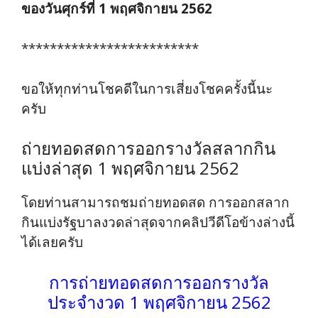
ของวันศุกร์ที่ 1 พฤศจิกายน 2562
*************************
ขอให้ทุกท่านโชคดีในการเสี่ยงโชคครั้งนี้นะ
ครับ
ถ่ายทอดสดการออกรางวัลสลากกิน
แบ่งล่าสุด 1 พฤศจิกายน 2562
โดยท่านสามารถชมถ่ายทอดสด การออกสลาก
กินแบ่งรัฐบาลงวดล่าสุดจากคลิปวีดีโอข้างล่างนี้
ได้เลยครับ
การถ่ายทอดสดการออกรางวัล
ประจำงวด 1 พฤศจิกายน 2562