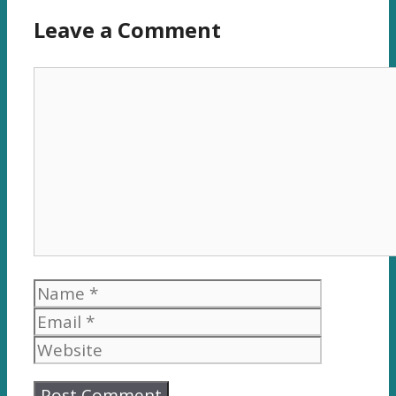
Leave a Comment
Comment
Name
Email
Website