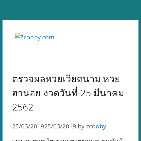
Skip
to
content
ตรวจผลหวยเวียดนาม,หวย
ฮานอย งวดวันที่ 25 มีนาคม
2562
25/03/2019
25/03/2019
by
zcooby
ตรวจผลหวยเวียดนาม,หวยฮานอย งวดวันที่