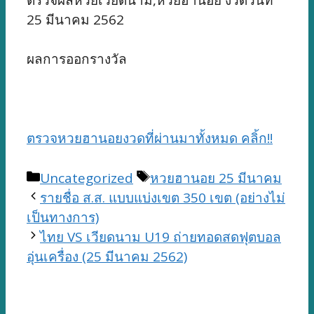
25 มีนาคม 2562
ผลการออกรางวัล
ตรวจหวยฮานอยงวดที่ผ่านมาทั้งหมด คลิ้ก!!
Categories
Tags
Uncategorized
หวยฮานอย 25 มีนาคม
รายชื่อ ส.ส. แบบแบ่งเขต 350 เขต (อย่างไม่
เป็นทางการ)
ไทย VS เวียดนาม U19 ถ่ายทอดสดฟุตบอล
อุ่นเครื่อง (25 มีนาคม 2562)