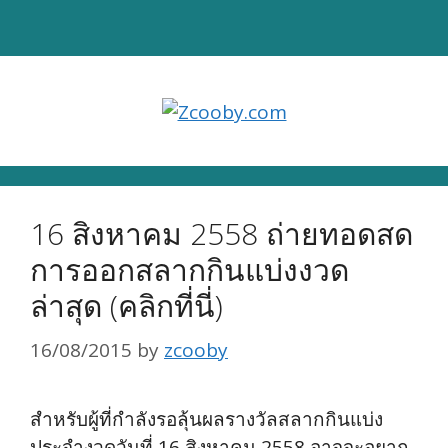
Skip
to
content
16 สิงหาคม 2558 ถ่ายทอดสด
การออกสลากกินแบ่งงวด
ล่าสุด (คลิกที่นี่)
16/08/2015
by
zcooby
สำหรับผู้ที่กำลังรอลุ้นผลรางวัลสลากกินแบ่ง
ประจำงวดวันที่ 16 สิงหาคม 2558 อาจจะอยาก