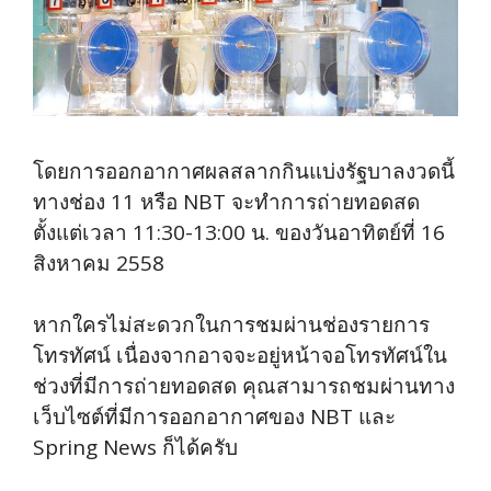
โดยการออกอากาศผลสลากกินแบ่งรัฐบาลงวดนี้
ทางช่อง 11 หรือ NBT จะทำการถ่ายทอดสด
ตั้งแต่เวลา 11:30-13:00 น. ของวันอาทิตย์ที่ 16
สิงหาคม 2558
หากใครไม่สะดวกในการชมผ่านช่องรายการ
โทรทัศน์ เนื่องจากอาจจะอยู่หน้าจอโทรทัศน์ใน
ช่วงที่มีการถ่ายทอดสด คุณสามารถชมผ่านทาง
เว็บไซต์ที่มีการออกอากาศของ NBT และ
Spring News ก็ได้ครับ