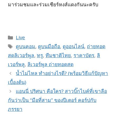
มาร่วมชมและร่วมเชียร์หงส์แดงกันนะครับ
Categories
Live
Tags
ดูบนคอม
,
ดูบนมือถือ
,
ดูออนไลน์
,
ถ่ายทอด
สดลิเวอร์พูล
,
ทรู
,
ทีมชาติไทย
,
ราคาบัตร
,
ลิ
เวอร์พลู
,
ลิเวอร์พูล ถ่ายทอดสด
น้ำไม่ไหล ทำอย่างไรดี? (พร้อมวิธีแก้ปัญหา
เบื้องต้น)
แอนนี่ ปริศนา คือใคร? สาวบิ๊กไบค์ที่เขาลือ
กันว่าเป็น “มือที่สาม” ของปีเตอร์ คอร์ปกับ
ภรรยา