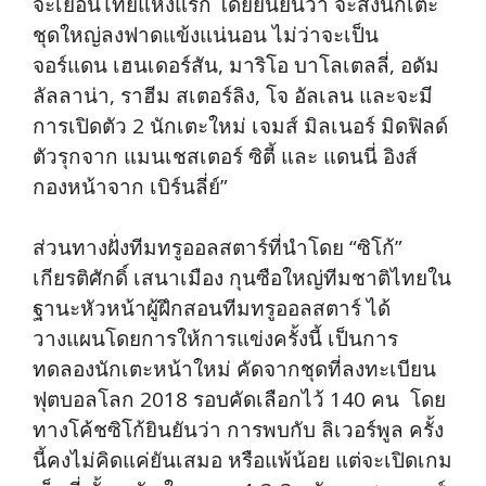
จะเยือนไทยแห่งแรก โดยยืนยันว่า จะส่งนักเตะ
ชุดใหญ่ลงฟาดแข้งแน่นอน ไม่ว่าจะเป็น
จอร์แดน เฮนเดอร์สัน, มาริโอ บาโลเตลลี่, อดัม
ลัลลาน่า, ราฮีม สเตอร์ลิง, โจ อัลเลน และจะมี
การเปิดตัว 2 นักเตะใหม่ เจมส์ มิลเนอร์ มิดฟิลด์
ตัวรุกจาก แมนเชสเตอร์ ซิตี้ และ แดนนี่ อิงส์
กองหน้าจาก เบิร์นลี่ย์”
ส่วนทางฝั่งทีมทรูออลสตาร์ที่นำโดย “ซิโก้”
เกียรติศักดิ์ เสนาเมือง กุนซือใหญ่ทีมชาติไทยใน
ฐานะหัวหน้าผู้ฝึกสอนทีมทรูออลสตาร์ ได้
วางแผนโดยการให้การแข่งครั้งนี้ เป็นการ
ทดลองนักเตะหน้าใหม่ คัดจากชุดที่ลงทะเบียน
ฟุตบอลโลก 2018 รอบคัดเลือกไว้ 140 คน โดย
ทางโค้ชซิโก้ยินยันว่า การพบกับ ลิเวอร์พูล ครั้ง
นี้คงไม่คิดแค่ยันเสมอ หรือแพ้น้อย แต่จะเปิดเกม