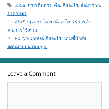
Tags
2558
,
การเดินทาง
,
คือ
,
คืออะไร
,
ย่อมาจาก
,
ราคาบัตร
สิริ (Siri) ภาษาไทย (คืออะไร,วิธีการตั้ง
ค่า,การใช้งาน)
Pony Express คืออะไร? เกมขี่ม้าส่ง
จดหมายบน Google
Leave a Comment
Comment