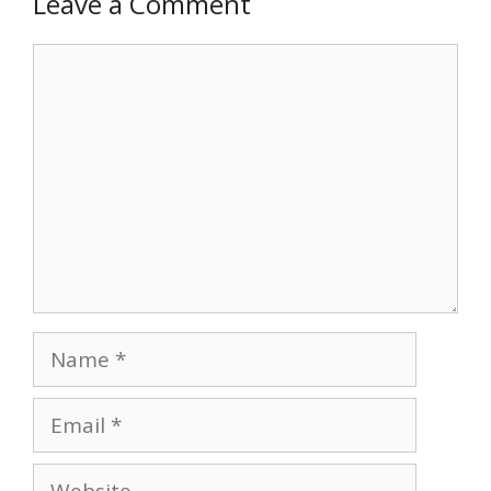
Leave a Comment
Comment
Name
Email
Website